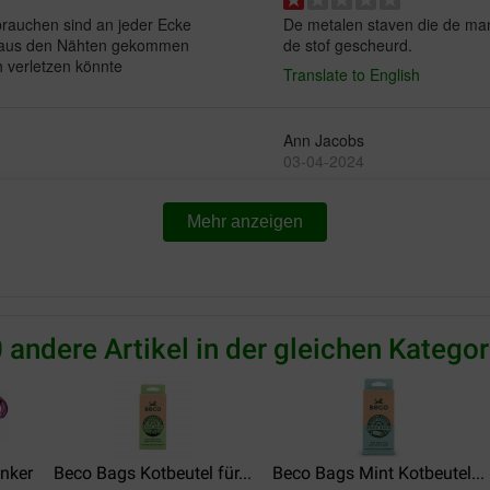
brauchen sind an jeder Ecke
De metalen staven die de man
ten aus den Nähten gekommen
de stof gescheurd.
 verletzen könnte
Translate to English
Ann Jacobs
03-04-2024
Zeker niet geschikt voor een 
Mehr anzeigen
z'n plaats zitten en kunnen z
Translate to English
Maike
 andere Artikel in der gleichen Kategor
06-05-2023
Preis –
Lieferung:
Qu
Leistungsverhältnis:
inker
Beco Bags Kotbeutel für...
Beco Bags Mint Kotbeutel...
De deken was goed geprijsd e