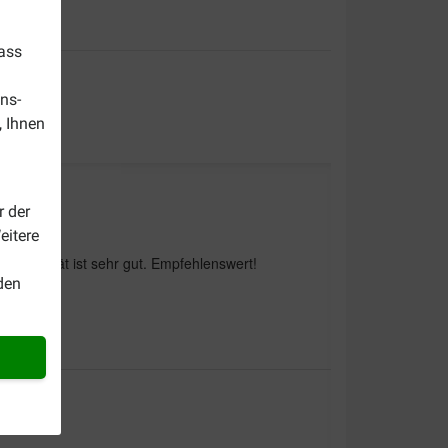
dass
ns-
, Ihnen
r der
eitere
Die Qualität ist sehr gut. Empfehlenswert!
den