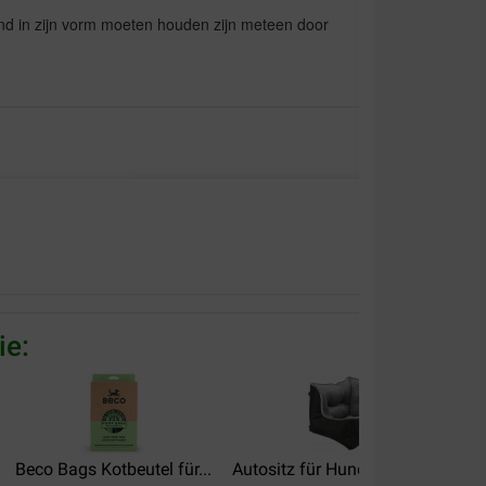
d in zijn vorm moeten houden zijn meteen door
reactieve hond. De metalen staven blijven niet op
o de hond verwonden. Niet stevig genoeg.
ie:
alität:
Preis –
Leistungsverhältnis:
Beco Bags Kotbeutel für...
Autositz für Hunde und Katzen
n we hadden hem snel in huis. Kwalitatief goede