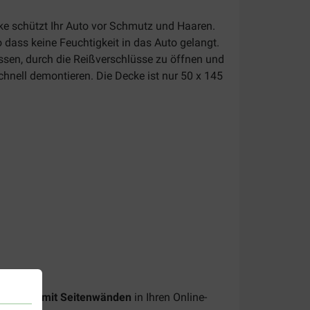
cke schützt Ihr Auto vor Schmutz und Haaren.
 dass keine Feuchtigkeit in das Auto gelangt.
ssen, durch die Reißverschlüsse zu öffnen und
hnell demontieren. Die Decke ist nur 50 x 145
Autodecke mit Seitenwänden
in Ihren Online-