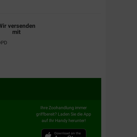
eschikt tot mediumgrote rassen, denken we.
wat indrukwekkend, aangezien het best hoge
(en) losritsen, wat makkelijk is met in-en
en losgeritst zijn, blijft een deken over waarop je
Wir versenden
zit een opening waar je de riem (met een speciaal
r kan klikken (tussenstuk apart kopen). Dan zit je
mit
Ihre Zoohandlung immer
griffbereit? Laden Sie die App
alität:
auf Ihr Handy herunter!
Preis –
Leistungsverhältnis: