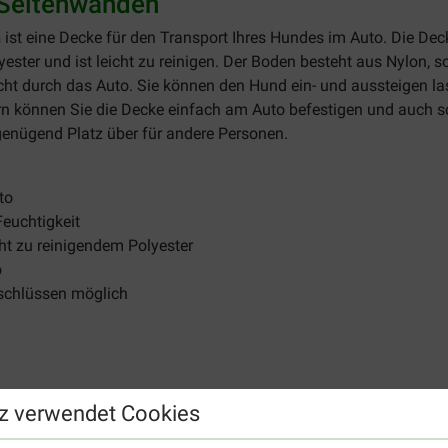
 Seitenwänden
n
ist eine Decke für den Transport Ihres Hundes im Auto. Die De
ter und ist leicht zu reinigen. Der Boden besteht aus Nylon, so
ht durch das Auto. Sie können den Hund ein- und aussteigen la
rn können Sie die Decke einfach am Auto befestigen und auch sc
genügend Platz über für andere Personen.
to
Feuchtigkeit
ht zu reinigendem Polyester
o
rschlüssen möglich
z verwendet Cookies
cken zu günstigen Preisen. Legen Sie jetzt Ihre
Trixie Kleine 