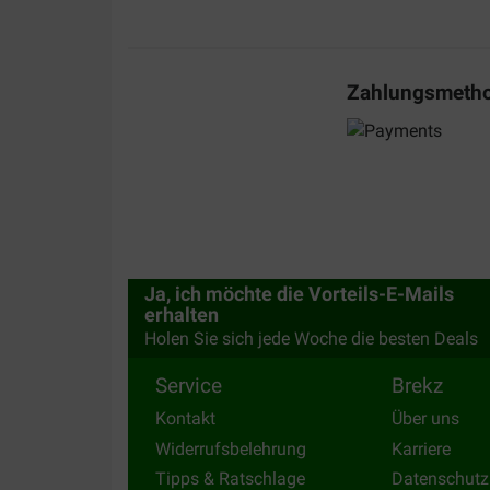
Translate to English
Zahlungsmeth
Ja, ich möchte die Vorteils-E-Mails
erhalten
Holen Sie sich jede Woche die besten Deals
Antonio mencocco
19-02-2023
Service
Brekz
Kontakt
Über uns
In pratica ho buttato solo soldi la struttura che dov
Widerrufsbelehrung
Karriere
sediolino si è rotto in tutte le sue parti non se ne
uscita. Completamente deluso.
Tipps & Ratschlage
Datenschutz