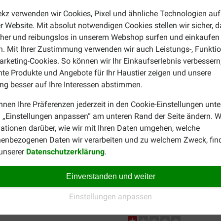
eferung, direkt ins Haus!
ekz verwenden wir Cookies, Pixel und ähnliche Technologien auf
r Website. Mit absolut notwendigen Cookies stellen wir sicher, 
cher und reibungslos in unserem Webshop surfen und einkaufen
. Mit Ihrer Zustimmung verwenden wir auch Leistungs-, Funktio
rketing-Cookies. So können wir Ihr Einkaufserlebnis verbessern
nte Produkte und Angebote für Ihr Haustier zeigen und unsere
g besser auf Ihre Interessen abstimmen.
Christa Perhoc
25-11-2019
nnen Ihre Präferenzen jederzeit in den Cookie-Einstellungen unte
 „Einstellungen anpassen“ am unteren Rand der Seite ändern. W
ationen darüber, wie wir mit Ihren Daten umgehen, welche
 und für den Einsatz im Auto
Die Decke ist sehr praktisch. 
täbe drückten sich an allen
enbezogenen Daten wir verarbeiten und zu welchem Zweck, fin
 übernommen werden, eine
 unserer
Datenschutzerklärung
.
fnet worden ist. Hier bestelle
Einverstanden und weiter
Einstellungen anpassen
Silke Dupuis
28-08-2025