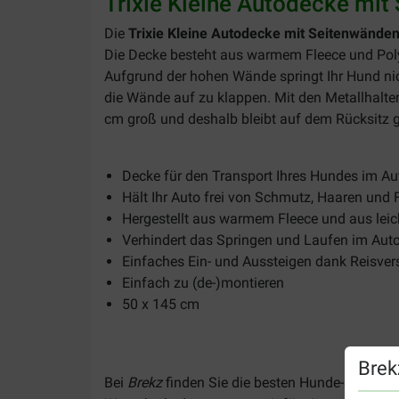
Trixie Kleine Autodecke mit
Die
Trixie Kleine Autodecke mit Seitenwände
Die Decke besteht aus warmem Fleece und Polyes
Aufgrund der hohen Wände springt Ihr Hund nic
die Wände auf zu klappen. Mit den Metallhalte
cm groß und deshalb bleibt auf dem Rücksitz 
Decke für den Transport Ihres Hundes im Au
Hält Ihr Auto frei von Schmutz, Haaren und 
Hergestellt aus warmem Fleece und aus leic
Verhindert das Springen und Laufen im Aut
Einfaches Ein- und Aussteigen dank Reisve
Einfach zu (de-)montieren
50 x 145 cm
Brek
Bei
Brekz
finden Sie die besten Hunde-Schutzde