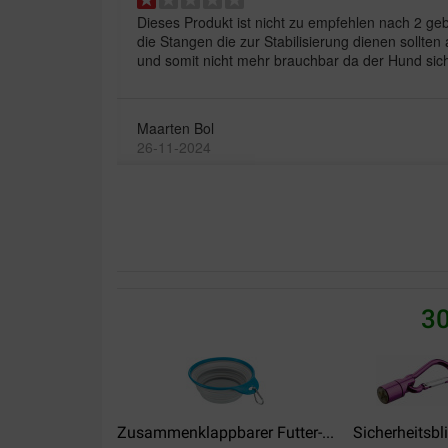
Dieses Produkt ist nicht zu empfehlen nach 2 ge
die Stangen die zur Stabilisierung dienen soll
und somit nicht mehr brauchbar da der Hund sich
Maarten Bol
26-11-2024
Goed voer.
Translate to English
Theo Grothues
30
19-06-2023
Lieferung:
Qualität:
Zusammenklappbarer Futter-...
Sicherheitsbl
Je krijgt waar voor je geld