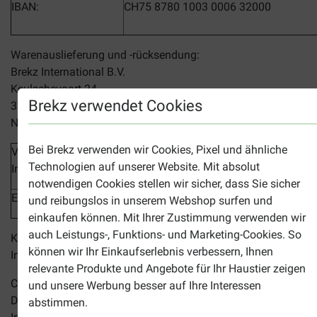
IBAN:
CH75 8780 1003 0006 32000
Warenauslieferung und -rücksendung:
Brekz International B.V.
Keulschevaart 24
Brekz verwendet Cookies
3621 MX, Breukelen
Niederlande
Bei Brekz verwenden wir Cookies, Pixel und ähnliche
Verantwortlich für redaktionelle
Eric Broekhuizen
Technologien auf unserer Website. Mit absolut
Inhalte:
notwendigen Cookies stellen wir sicher, dass Sie sicher
E-Mail:
marketing@brekz.de
und reibungslos in unserem Webshop surfen und
einkaufen können. Mit Ihrer Zustimmung verwenden wir
auch Leistungs-, Funktions- und Marketing-Cookies. So
Konzeption, Design und Programmierung: Brekz
können wir Ihr Einkaufserlebnis verbessern, Ihnen
International B.V.
relevante Produkte und Angebote für Ihr Haustier zeigen
Copyright:
und unsere Werbung besser auf Ihre Interessen
Das Zeichen "brekz" ist markenrechtlich geschützt. Alle
abstimmen.