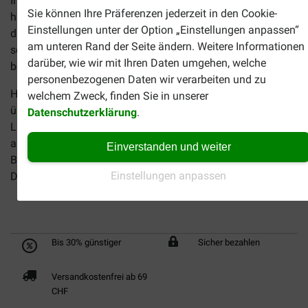
Inhalte sind urheberrechtlich geschützt. Wir weisen darauf
Sie können Ihre Präferenzen jederzeit in den Cookie-
hin, dass die Verwendung von Bildern, Texten oder Teilen
Einstellungen unter der Option „Einstellungen anpassen“
daraus in gedruckten oder Online-Publikationen der
am unteren Rand der Seite ändern. Weitere Informationen
schriftlichen Zustimmung der Brekz International B.V.
darüber, wie wir mit Ihren Daten umgehen, welche
bedarf.
personenbezogenen Daten wir verarbeiten und zu
Haftungshinweis: Trotz sorgfältiger inhaltlicher Kontrolle
welchem Zweck, finden Sie in unserer
übernimmt Brekz keine Haftung für die Inhalte externer
Datenschutzerklärung
.
Links. Für den Inhalt der verlinkten Seiten sind
ausschließlich deren Betreiber verantwortlich.
Einverstanden und weiter
Brekz übernimmt keine Haftung für Veröffentlichungen
Einstellungen anpassen
Dritter.
Bis 30% günstiger
Sicher bezahlen
Versandkostenfrei ab 69
CHF