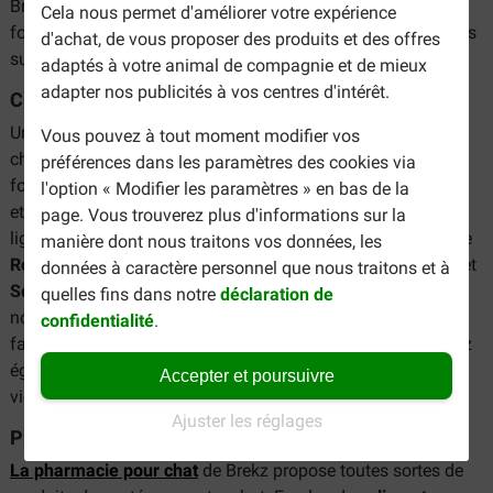
Brekz a-t-il vraiment tout ce que vous recherchez ? Il y a de
Cela nous permet d'améliorer votre expérience
fortes chances que oui ! La gamme comprend les catégories
d'achat, de vous proposer des produits et des offres
suivantes :
adaptés à votre animal de compagnie et de mieux
adapter nos publicités à vos centres d'intérêt.
Croquettes et pâtées
Une alimentation de qualité est très importante pour les
Vous pouvez à tout moment modifier vos
chats. Le corps a besoin de divers nutriments pour
préférences dans les paramètres des cookies via
fonctionner de manière optimale. Brekz vend des friandises
l'option « Modifier les paramètres » en bas de la
et de délicieuses pâtées pour chats. Dans la boutique en
page. Vous trouverez plus d'informations sur la
ligne, vous trouverez toutes les marques connues, telles que
manière dont nous traitons vos données, les
Royal Canin
,
Purina
,
Whiskas
,
Almo Nature
,
Felix
,
Renske
et
données à caractère personnel que nous traitons et à
Schesir
. Il ne s'agit bien sûr que d'une sélection des
quelles fins dans notre
déclaration de
nombreuses marques de
croquettes pour chat
. Pour
confidentialité
.
faciliter le choix entre les nombreuses variétés, vous pouvez
également effectuer une recherche par saveur, par stade de
Accepter et poursuivre
vie ou par race.
Ajuster les réglages
Pharmacie pour chat
La pharmacie pour chat
de Brekz propose toutes sortes de