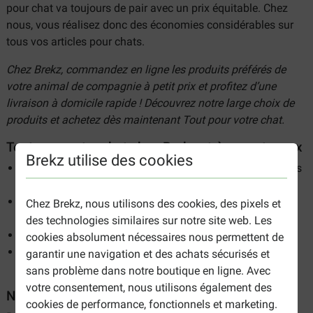
pour chat va toujours de pair avec un prix équitable. Chez
nous, vous réalisez donc des économies considérables sur
tous vos articles pour chats.
Chez Brekz, commandez en ligne les produits préférés de
votre animal de compagnie à petit prix et profitez d’une
livraison à domicile rapide ! Découvrez notre large choix de
produits et achetez dès maintenant Tout pour votre chat.
Tout pour votre chat chez Brekz : très avantageux
Brekz utilise des cookies
Jusqu'à 40 % moins cher que dans les autres animaleries
ou chez le vétérinaire
Large gamme avec tout ce qu'il faut pour un chat
Chez Brekz, nous utilisons des cookies, des pixels et
heureux et en bonne santé
des technologies similaires sur notre site web. Les
Livraison rapide
cookies absolument nécessaires nous permettent de
Commande facile depuis votre domicile, sans avoir à
garantir une navigation et des achats sécurisés et
transporter des boîtes ou des sacs lourds
sans problème dans notre boutique en ligne. Avec
votre consentement, nous utilisons également des
Notre gamme : tout pour le chat
cookies de performance, fonctionnels et marketing.