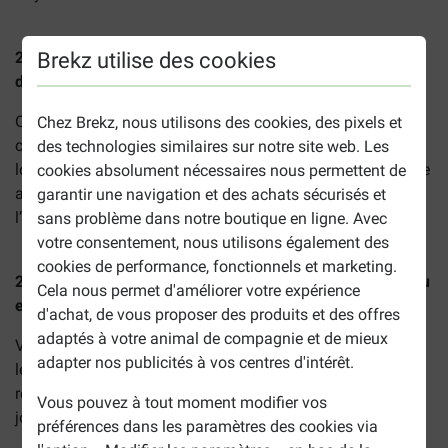
Brekz utilise des cookies
2.10 Puis-je me faire livrer à une adresse autre que celle
de mon domicile ?
Oui, vous le pouvez. Si vous souhaitez que votre
Chez Brekz, nous utilisons des cookies, des pixels et
commande soit livrée à une adresse différente, indiquez-le
des technologies similaires sur notre site web. Les
lors de votre commande. Vous pouvez entrer votre nouvelle
cookies absolument nécessaires nous permettent de
adresse dans les champs appropriés et choisir entre
garantir une navigation et des achats sécurisés et
l’ancienne et la nouvelle lors de vos commandes.
sans problème dans notre boutique en ligne. Avec
votre consentement, nous utilisons également des
cookies de performance, fonctionnels et marketing.
2.11 Le produit livré ne correspond pas à mes attentes ou
Cela nous permet d'améliorer votre expérience
est défectueux. Puis-je le retourner ?
d'achat, de vous proposer des produits et des offres
adaptés à votre animal de compagnie et de mieux
Vous pouvez retourner le produit pendant 14 jours. Selon
adapter nos publicités à vos centres d'intérêt.
les raisons, les frais de retour pourront vous être
remboursés. Pour plus d’informations, vous pouvez nous
Vous pouvez à tout moment modifier vos
joindre :
service@brekz.ch
préférences dans les paramètres des cookies via