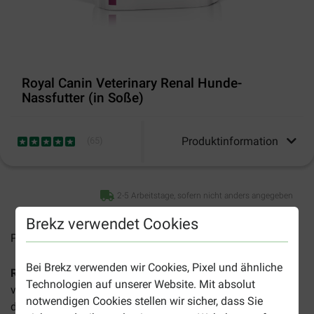
Royal Canin Veterinary Renal Hunde-
Nassfutter (in Soße)
Produktinformation
(
65
)
2-5 Arbeitstage, sofern nicht anders angegeben
Brekz verwendet Cookies
Preise inkl. MwSt zzgl.
Versandkosten
Bei Brekz verwenden wir Cookies, Pixel und ähnliche
Royal Canin Veterinary Renal Hunde-Nassfutter
ist ein
Technologien auf unserer Website. Mit absolut
vollwertiges Diätfutter für erwachsene und ältere Hunde,
notwendigen Cookies stellen wir sicher, dass Sie
das die Nierenfunktion bei chronischem oder akutem