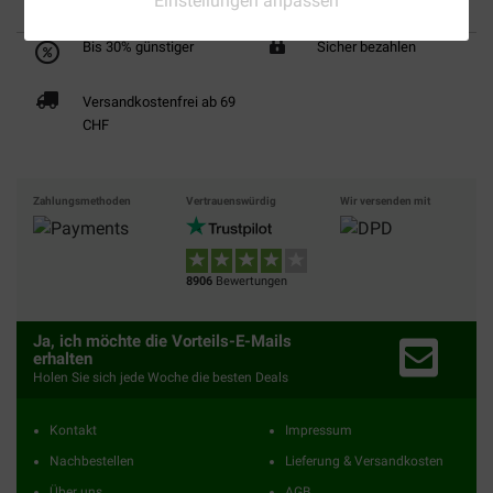
Einstellungen anpassen
Bis 30% günstiger
Sicher bezahlen
Versandkostenfrei ab 69
CHF
Zahlungsmethoden
Vertrauenswürdig
Wir versenden mit
8906
Bewertungen
Ja, ich möchte die Vorteils-E-Mails
erhalten
Holen Sie sich jede Woche die besten Deals
Kontakt
Impressum
Nachbestellen
Lieferung & Versandkosten
Über uns
AGB