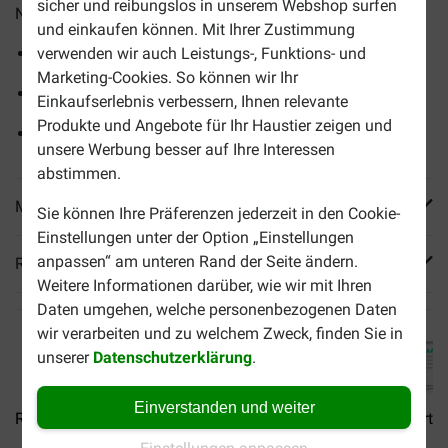
sicher und reibungslos in unserem Webshop surfen
Nierenerkrankungen unterstützt.
und einkaufen können. Mit Ihrer Zustimmung
In praktischen 100-Gramm-Portionsbeuteln
verwenden wir auch Leistungs-, Funktions- und
Marketing-Cookies. So können wir Ihr
Besonders schmackhaft, um den Appetit anzuregen
Einkaufserlebnis verbessern, Ihnen relevante
Produkte und Angebote für Ihr Haustier zeigen und
Reduzierter Anteil an hochwertigen Proteinen
unsere Werbung besser auf Ihre Interessen
abstimmen.
Mehr Produktinfos
Sie können Ihre Präferenzen jederzeit in den Cookie-
Einstellungen unter der Option „Einstellungen
anpassen“ am unteren Rand der Seite ändern.
Reviews
Weitere Informationen darüber, wie wir mit Ihren
Daten umgehen, welche personenbezogenen Daten
wir verarbeiten und zu welchem Zweck, finden Sie in
unserer
Datenschutzerklärung
.
Einverstanden und weiter
Royal Canin Veterinary...
Hill's Prescription Diet...
AA Arthr