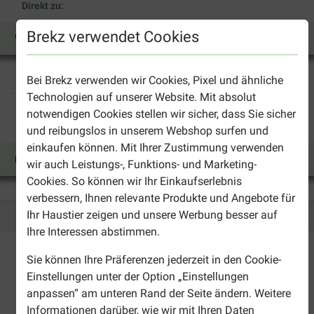
Direkt zu:
Brekz verwendet Cookies
Welpen
Adult
Senior
Light
Performance
Biscuits
Bei Brekz verwenden wir Cookies, Pixel und ähnliche
Katze
Technologien auf unserer Website. Mit absolut
notwendigen Cookies stellen wir sicher, dass Sie sicher
Direkt zu:
und reibungslos in unserem Webshop surfen und
einkaufen können. Mit Ihrer Zustimmung verwenden
Nassfutter
Junior
Adult
Senior
wir auch Leistungs-, Funktions- und Marketing-
Cookies. So können wir Ihr Einkaufserlebnis
verbessern, Ihnen relevante Produkte und Angebote für
Ihr Haustier zeigen und unsere Werbung besser auf
Ihre Interessen abstimmen.
Bis 30% günstiger
Sicher bezahlen
Sie können Ihre Präferenzen jederzeit in den Cookie-
Versandkostenfrei ab 69
Einstellungen unter der Option „Einstellungen
CHF
anpassen“ am unteren Rand der Seite ändern. Weitere
Informationen darüber, wie wir mit Ihren Daten