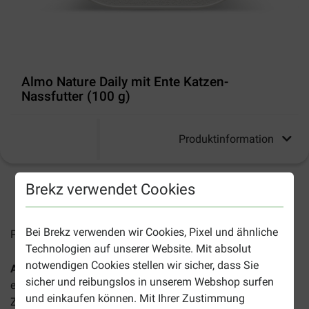
Almo Nature Daily mit Ente Katzen-
Nassfutter (100 g)
Produktinformation
Brekz verwendet Cookies
2-5 Arbeitstage, sofern nicht anders angegeben
Bei Brekz verwenden wir Cookies, Pixel und ähnliche
Preise inkl. MwSt zzgl.
Versandkosten
Technologien auf unserer Website. Mit absolut
notwendigen Cookies stellen wir sicher, dass Sie
Almo Nature Daily mit Ente Katzen-Nassfutter (100 g)
ist
sicher und reibungslos in unserem Webshop surfen
ein schmackhaftes und natürliches Futter, das mit frischen
und einkaufen können. Mit Ihrer Zustimmung
Zutaten zubereitet wird. Eine Pastete mit leckeren