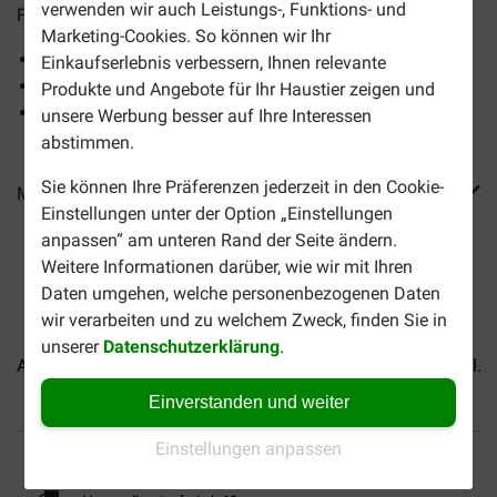
verwenden wir auch Leistungs-, Funktions- und
Fleischstücken. Frei von Farb- und Konservierungsstoffen.
Marketing-Cookies. So können wir Ihr
Mit leckeren Fleischstücken
Einkaufserlebnis verbessern, Ihnen relevante
Natürliches Essen
Produkte und Angebote für Ihr Haustier zeigen und
Ohne künstliche Zusatzstoffe
unsere Werbung besser auf Ihre Interessen
abstimmen.
Sie können Ihre Präferenzen jederzeit in den Cookie-
Mehr Produktinfos
Einstellungen unter der Option „Einstellungen
anpassen“ am unteren Rand der Seite ändern.
Weitere Informationen darüber, wie wir mit Ihren
Daten umgehen, welche personenbezogenen Daten
wir verarbeiten und zu welchem Zweck, finden Sie in
unserer
Datenschutzerklärung
.
Almo Nature HFC Jelly Lachs...
Almo Nature HFC Natural...
Einverstanden und weiter
Bis 30% günstiger
Sicher bezahlen
Einstellungen anpassen