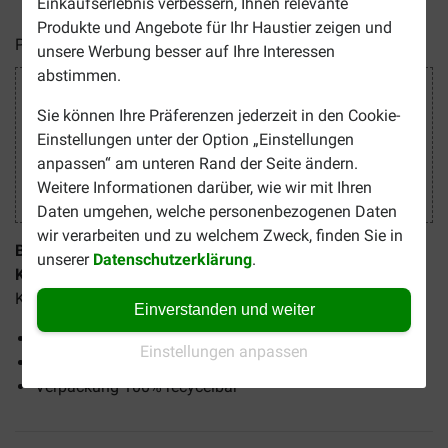
Einkaufserlebnis verbessern, Ihnen relevante
Produkte und Angebote für Ihr Haustier zeigen und
Preise inkl. MwSt zzgl.
Versandkosten
unsere Werbung besser auf Ihre Interessen
abstimmen.
Sicher Einkaufen
Sie können Ihre Präferenzen jederzeit in den Cookie-
Einstellungen unter der Option „Einstellungen
anpassen“ am unteren Rand der Seite ändern.
Weitere Informationen darüber, wie wir mit Ihren
Daten umgehen, welche personenbezogenen Daten
wir verarbeiten und zu welchem Zweck, finden Sie in
Beaphar Bio Reinigungsmilch für die Ohren von Hund &
unserer
Datenschutzerklärung
.
Katze (100 ml)
ist ein milder Ohrenreiniger für Hunde und
Katzen, der Entzündungen vorbeugen kann.
Einverstanden und weiter
Für eine milde Reinigung der Ohren
Einstellungen anpassen
Mit Inhaltsstoffen aus biologischem Anbau
Verpackung 100% recycelbar