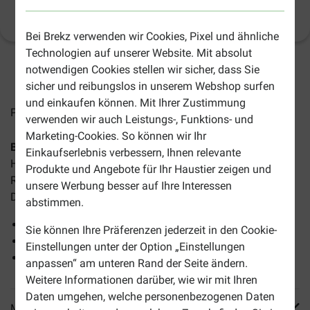
Produktinformation
(
4
)
Bei Brekz verwenden wir Cookies, Pixel und ähnliche
Technologien auf unserer Website. Mit absolut
notwendigen Cookies stellen wir sicher, dass Sie
2-5 Arbeitstage, sofern nicht anders angegeben
sicher und reibungslos in unserem Webshop surfen
und einkaufen können. Mit Ihrer Zustimmung
Preise inkl. MwSt zzgl.
Versandkosten
verwenden wir auch Leistungs-, Funktions- und
Marketing-Cookies. So können wir Ihr
BF Petfood Sensitive Mini Hundefutter
ist ein komplettes
Einkaufserlebnis verbessern, Ihnen relevante
Hundefutter, für wählerische Hunde mit allergischen
Produkte und Angebote für Ihr Haustier zeigen und
Reaktionen. Das Futter unterstützt Haut, Fell, Magen und
unsere Werbung besser auf Ihre Interessen
Darm.
abstimmen.
Körnerfrei
Sie können Ihre Präferenzen jederzeit in den Cookie-
Reich an Lachs
Einstellungen unter der Option „Einstellungen
Für eine optimale Verdauung
anpassen“ am unteren Rand der Seite ändern.
Weitere Informationen darüber, wie wir mit Ihren
Daten umgehen, welche personenbezogenen Daten
Mehr Produktinfos