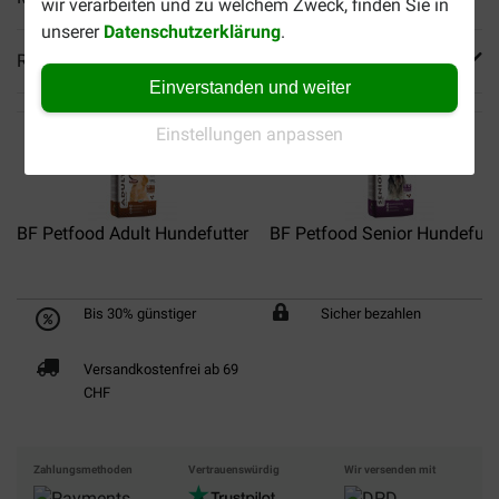
wir verarbeiten und zu welchem Zweck, finden Sie in
unserer
Datenschutzerklärung
.
Reviews
Einverstanden und weiter
Einstellungen anpassen
BF Petfood Adult Hundefutter
BF Petfood Senior Hundefutt
Bis 30% günstiger
Sicher bezahlen
Versandkostenfrei ab 69
CHF
Zahlungsmethoden
Vertrauenswürdig
Wir versenden mit