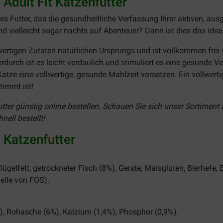
Adult Fit Katzenfutter
es Futter, das die gesundheitliche Verfassung Ihrer aktiven, au
 vielleicht sogar nachts auf Abenteuer? Dann ist dies das ideale
wertigen Zutaten natürlichen Ursprungs und ist vollkommen frei 
durch ist es leicht verdaulich und stimuliert es eine gesunde 
Katze eine vollwertige, gesunde Mahlzeit vorsetzen. Ein vollwerti
immt ist!
ter günstig online bestellen. Schauen Sie sich unser Sortiment a
nell bestellt!
t Katzenfutter
ügelfett, getrockneter Fisch (8%), Gerste, Maisgluten, Bierhefe, 
uelle von FOS).
%), Rohasche (6%), Kalzium (1,4%), Phosphor (0,9%).