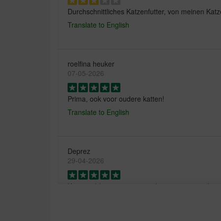
Durchschnittliches Katzenfutter, von meinen K
Translate to English
roelfina heuker
07-05-2026
Prima, ook voor oudere katten!
Translate to English
Deprez
29-04-2026
Kat is er blij mee, er zijn veel variaties in smak
afwisselen.
Translate to English