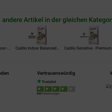
pierre dumont
21-11-2024
 andere Artikel in der gleichen Kategor
tection pour les sacs de taille
Bon produit mais moins appét
e carton des croquettes
commande avec les sacs de cr
 DE RÉPONSE au mail envoyé
quelques échantillons et depui
cuses.
Translate to English
or -...
Cadilo Indoor Balanced...
Cadilo Sensitive - Premium.
Mme BERNADETTE CIGONY
13-02-2023
oden
Vertrauenswürdig
mes chats de la rue, pourtant
pour goûter et donc, c'est tou
Translate to English
8901
Bewertungen