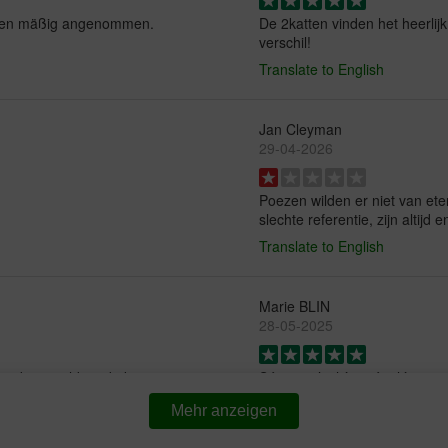
atzen mäßig angenommen.
De 2katten vinden het heerlijk
verschil!
Translate to English
Jan Cleyman
29-04-2026
Poezen wilden er niet van et
slechte referentie, zijn altijd e
Translate to English
Marie BLIN
28-05-2025
en zodat je voldoende kan
Sérieux, j’achète régulièreme
Translate to English
Mehr anzeigen