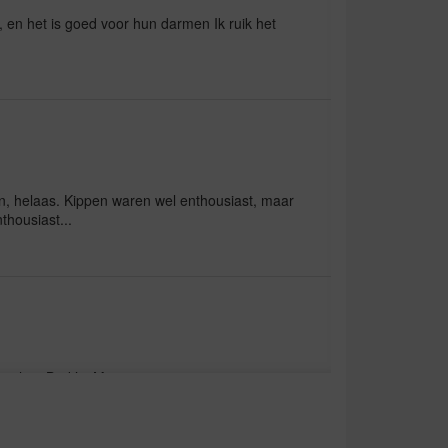
, en het is goed voor hun darmen Ik ruik het
en, helaas. Kippen waren wel enthousiast, maar
nthousiast...
nt chez Brek’s. Merci