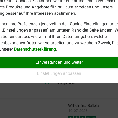
rketing-Cookies. So können wir Ihr Einkaufserlebnis verbessern
5
nte Produkte und Angebote für Ihr Haustier zeigen und unsere
5
g besser auf Ihre Interessen abstimmen.
5
0
nnen Ihre Präferenzen jederzeit in den Cookie-Einstellungen unte
0
 „Einstellungen anpassen“ am unteren Rand der Seite ändern. W
ationen darüber, wie wir mit Ihren Daten umgehen, welche
enbezogenen Daten wir verarbeiten und zu welchem Zweck, fin
 unserer
Datenschutzerklärung
.
rianten einen Blick auf die Übersichtsseite von
Cadilo Katzenfu
acks-Mix können Sie verschiedene Sorten Pastete ausprobieren,
Einverstanden und weiter
Einstellungen anpassen
Wilhelmina Suitela
10-07-2026