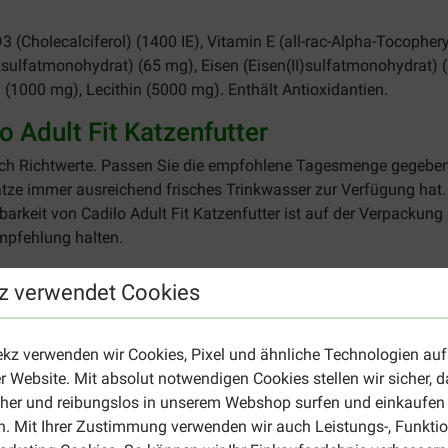
3 (Cholecalciferol) (1400 IE), Vitamin E (all-rac-Alpha-Tocophery
inksulfatmonohydrat) (65 mg), Eisen (Eisen(II)sulfatmonohydrat)
n (1000 mg), Lecithin (5000 mg). Enthält Antioxidantien.
 Adult Fit Katzenfutter
ch Richtwerte. Passen Sie die empfohlene Tagesmenge gegebene
atze immer ausreichend frisches Trinkwasser zur Verfügung hat.
tbarkeit von Cadilo Adult Fit Katzenfutter ist auf der Verpacku
mpfehlung halten.
z verwendet Cookies
mpfohlene
agesmenge (g)
ekz verwenden wir Cookies, Pixel und ähnliche Technologien auf
ormal
r Website. Mit absolut notwendigen Cookies stellen wir sicher, 
5
cher und reibungslos in unserem Webshop surfen und einkaufen
5
. Mit Ihrer Zustimmung verwenden wir auch Leistungs-, Funktio