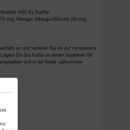
lacetat) (450 IE), Kupfer
 (75 mg), Mangan (Mangan(II)oxid) (30 mg),
nfalls an und verteilen Sie sie auf mindestens
 Lagern Sie das Futter an einem trockenen Ort
ng angegeben und in der Regel vollkommen
dass
ns-