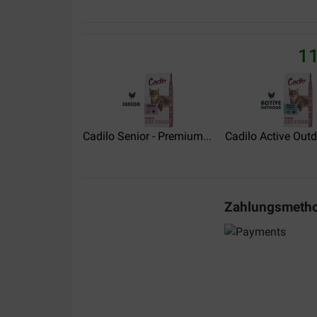
CONCETTA MENDOLA
16-12-2024
11
le carton d'emballage était trop grand. pas de pro
moyenne, qui se sont reversés, déchirés. Dans l
achetées se mélangeaient avec la litière. PAS
de mécontentement. j'attends TOUJOURs des ex
Translate to English
Cadilo Senior - Premium...
Cadilo Active Outdo
Laurence Matis
26-10-2023
Zahlungsmeth
Un produit au bon rapport qualité-prix.
Translate to English