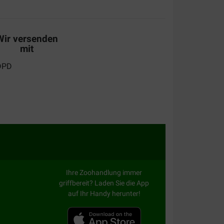
inaliteit hondenvoer voor mijn wheaten en zij eet
Wir versenden
mit
Ihre Zoohandlung immer
griffbereit? Laden Sie die App
auf Ihr Handy herunter!