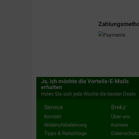
Prima brokken, we hebben een kieskeurige labrad
al meerdere merken geprobeerd. Deze zijn direc
glanzende vacht en prima ontlasting
Translate to English
Zahlungsmeth
Ja, ich möchte die Vorteils-E-Mails
erhalten
Holen Sie sich jede Woche die besten Deals
Service
Brekz
Kontakt
Über uns
Widerrufsbelehrung
Karriere
Tipps & Ratschlage
Datenschutz