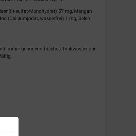
Eisen(II)-sulfat-Monohydrat) 57 mg, Mangan
Jod (Calciumjodat, wasserfrei) 1 mg, Selen
Hund immer genügend frisches Trinkwasser zur
ältig.