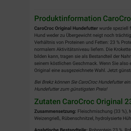
Produktinformation CaroCroc
CaroCroc Original Hundefutter
wurde speziell 
Hund weder zu Übergewicht neigt noch trächtig i
Verhältnis von Proteinen und Fetten: 23 % Pro
normalem Aktivitätsniveau liefern. Die Kroket
bilden kann, tragen sie als Bestandteil der Na
seinem köstlichen Geschmack. Wenn Sie also e
Original eine ausgezeichnete Wahl. Jetzt günsti
Bei Brekz können Sie CaroCroc Hundefutter einf
Hundefutter zum günstigsten Preis!
Zutaten CaroCroc Original 2
Zusammensetzung:
Fleischmischung (33 %), Mai
Weizengrieß, Rübenschnitzel, hydrolysierte Hüh
Analytische Bestandteile:
Rohprotein 23 %, Roh