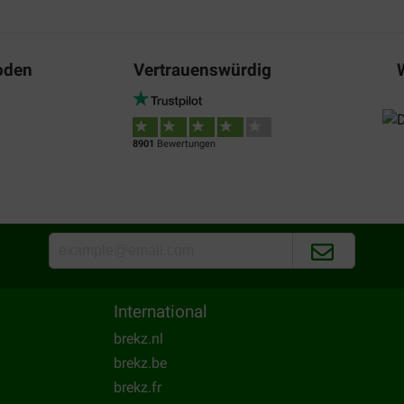
or ( ja, hoe bestaat het) en
Gebruik al 6jaar carocroc orig
t goedgekeurd, ze heeft een
dit nog steeds graag
Translate to English
oden
Vertrauenswürdig
8901
Bewertungen
International
brekz.nl
brekz.be
brekz.fr