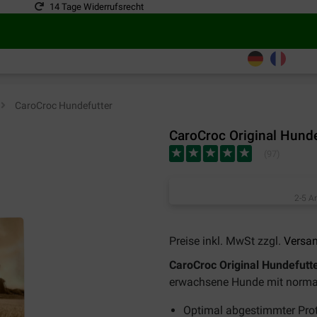
14 Tage Widerrufsrecht
>
CaroCroc Hundefutter
CaroCroc Original Hunde
(
97
)
2-5 A
Preise inkl. MwSt zzgl.
Versa
CaroCroc Original Hundefutt
erwachsene Hunde mit normal
Optimal abgestimmter Prote