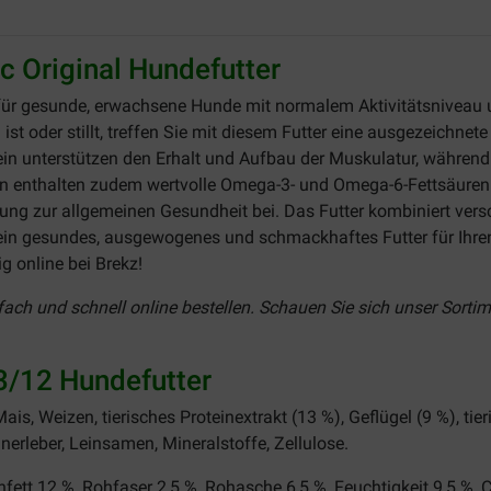
 Original Hundefutter
für gesunde, erwachsene Hunde mit normalem Aktivitätsniveau 
st oder stillt, treffen Sie mit diesem Futter eine ausgezeichnet
tein unterstützen den Erhalt und Aufbau der Muskulatur, während
ten enthalten zudem wertvolle Omega-3- und Omega-6-Fettsäuren. 
hrung zur allgemeinen Gesundheit bei. Das Futter kombiniert ver
in gesundes, ausgewogenes und schmackhaftes Futter für Ihren
g online bei Brekz!
ach und schnell online bestellen. Schauen Sie sich unser Sorti
3/12 Hundefutter
s, Weizen, tierisches Proteinextrakt (13 %), Geflügel (9 %), tieris
nerleber, Leinsamen, Mineralstoffe, Zellulose.
fett 12 %, Rohfaser 2,5 %, Rohasche 6,5 %, Feuchtigkeit 9,5 %, 