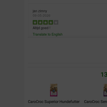
jan zimny
09-05-2026
Altijd goed !
Translate to English
C.N.A.M Cornelissen.
08-05-2026
Ik gebruik Carocroc al jaren eerst voor puppy’s
perfect ze doet goed geen klachten
13
Translate to English
klant
07-05-2026
CaroCroc Superior Hundefutter
CaroCroc Seni