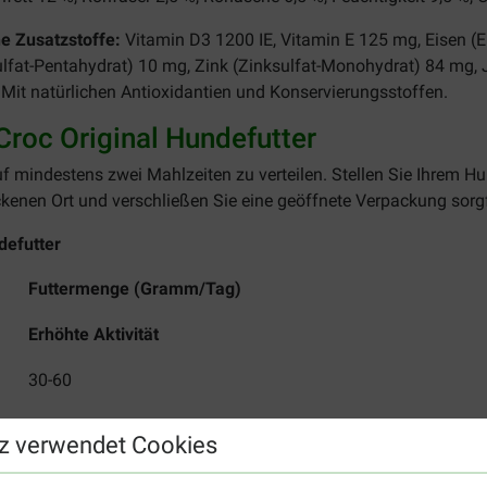
e Zusatzstoffe:
Vitamin D3 1200 IE, Vitamin E 125 mg, Eisen (
sulfat-Pentahydrat) 10 mg, Zink (Zinksulfat-Monohydrat) 84 mg, 
 Mit natürlichen Antioxidantien und Konservierungsstoffen.
roc Original Hundefutter
uf mindestens zwei Mahlzeiten zu verteilen. Stellen Sie Ihrem 
kenen Ort und verschließen Sie eine geöffnete Verpackung sorgf
defutter
ag)
Futtermenge (Gramm/Tag)
Erhöhte Aktivität
30-60
60-95
z verwendet Cookies
95-130