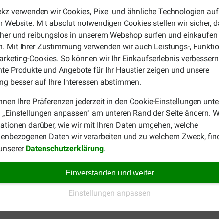
ekz verwenden wir Cookies, Pixel und ähnliche Technologien auf
130-165
r Website. Mit absolut notwendigen Cookies stellen wir sicher, 
165-275
cher und reibungslos in unserem Webshop surfen und einkaufen
. Mit Ihrer Zustimmung verwenden wir auch Leistungs-, Funktio
275-375
rketing-Cookies. So können wir Ihr Einkaufserlebnis verbessern
nte Produkte und Angebote für Ihr Haustier zeigen und unsere
375-465
g besser auf Ihre Interessen abstimmen.
465-550
nnen Ihre Präferenzen jederzeit in den Cookie-Einstellungen unte
 „Einstellungen anpassen“ am unteren Rand der Seite ändern. W
550-630
ationen darüber, wie wir mit Ihren Daten umgehen, welche
630-705
enbezogenen Daten wir verarbeiten und zu welchem Zweck, fin
 unserer
Datenschutzerklärung
.
705-780
Einverstanden und weiter
Einstellungen anpassen
zum Beispiel einer getreidefreien Variante? Dann lohnt sich ein B
r
CaroCroc Hundefutter
. Hier finden Sie unter anderem auch Ca