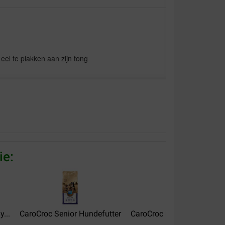
t eel te plakken aan zijn tong
t altijd voor ik bij haar de brokken kan
wil wat zeggen!
ie:
...
CaroCroc Senior Hundefutter
CaroCroc Puppy Hundefutt