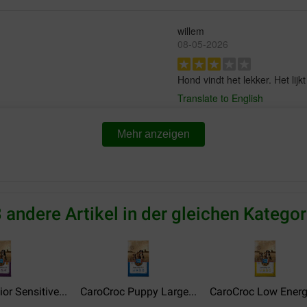
willem
08-05-2026
Hond vindt het lekker. Het lijk
Translate to English
Mehr anzeigen
Gerry Dirks
07-05-2026
 en nu voor volwassen hond
Heel tevreden! Mijn hond begin
neerzetten te kwijlen dus dat 
 andere Artikel in der gleichen Kategor
Translate to English
fhg tielens
07-05-2026
or Sensitive...
CaroCroc Puppy Large...
CaroCroc Low Energy