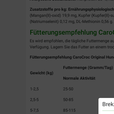
Zusatzstoffe pro kg: Ernährungsphysiologisch
(Mangan(II)-oxid) 19,9 mg, Kupfer (Kupfer(II)-
(Natriumselenit) 0,12 mg, DL-Methionin 0,56 g.
Fütterungsempfehlung CaroC
Es wird empfohlen, die tägliche Futtermenge a
Verfügung. Lagern Sie das Futter an einem troc
Fütterungsempfehlung CaroCroc Original Hun
Futtermenge (Gramm/T
Gewicht (kg)
Normale Aktivität
1-2,5
25-50
2,5-5
50-85
Brek
5-7,5
85-115