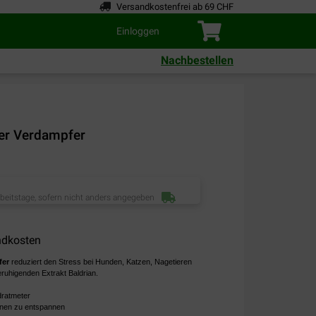
Versandkostenfrei ab 69 CHF
Einloggen
Nachbestellen
er Verdampfer
rbeitstage, sofern nicht anders angegeben
ndkosten
fer
reduziert den Stress bei Hunden, Katzen, Nagetieren
eruhigenden Extrakt Baldrian.
ratmeter
ionen zu entspannen