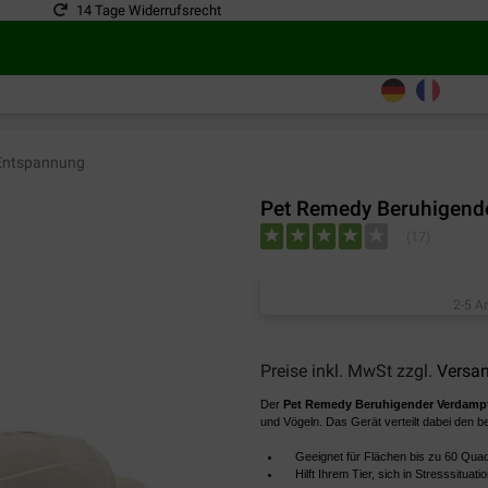
14 Tage Widerrufsrecht
ntspannung
Pet Remedy Beruhigend
(
17
)
2-5 A
Preise inkl. MwSt zzgl.
Versa
Der
Pet Remedy Beruhigender Verdamp
und Vögeln. Das Gerät verteilt dabei den b
Geeignet für Flächen bis zu 60 Quad
Hilft Ihrem Tier, sich in Stresssituat