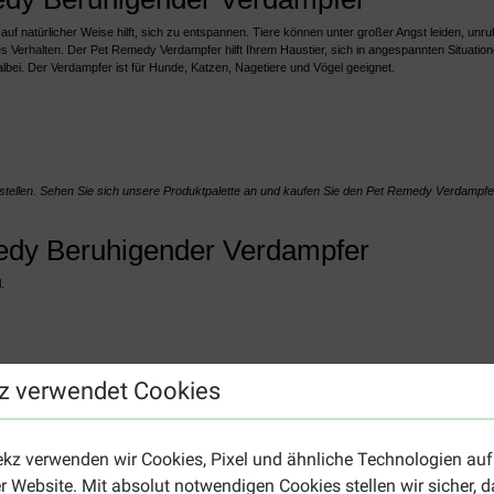
 auf natürlicher Weise hilft, sich zu entspannen. Tiere können unter großer Angst leiden, u
 Verhalten. Der Pet Remedy Verdampfer hilft Ihrem Haustier, sich in angespannten Situation
bei. Der Verdampfer ist für Hunde, Katzen, Nagetiere und Vögel geeignet.
estellen. Sehen Sie sich unsere Produktpalette an und kaufen Sie den
Pet Remedy Verdampfe
dy Beruhigender Verdampfer
.
ie z.B. ein beruhigendes Spray? Werfen Sie dann einen Blick auf unser
Pet Remedy Spray
.
z verwendet Cookies
ekz verwenden wir Cookies, Pixel und ähnliche Technologien auf
r Website. Mit absolut notwendigen Cookies stellen wir sicher, 