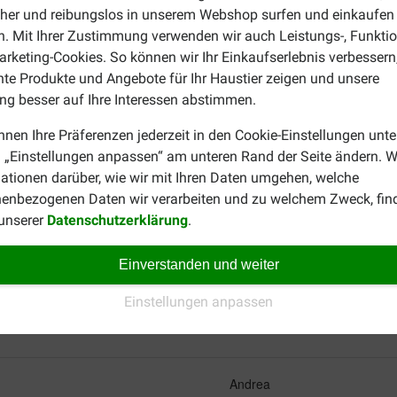
cher und reibungslos in unserem Webshop surfen und einkaufen
. Mit Ihrer Zustimmung verwenden wir auch Leistungs-, Funktio
rketing-Cookies. So können wir Ihr Einkaufserlebnis verbessern
Chiara
nte Produkte und Angebote für Ihr Haustier zeigen und unsere
27-12-2023
g besser auf Ihre Interessen abstimmen.
von meinen zwanzig Katzen
Leider ist kein guter Gerät,er
nnen Ihre Präferenzen jederzeit in den Cookie-Einstellungen unte
ehend aus 13 und aus 7
ein nicht elektronisch geholt 
 „Einstellungen anpassen“ am unteren Rand der Seite ändern. W
erdampfers hat es endlich
gunstig.
ationen darüber, wie wir mit Ihren Daten umgehen, welche
e Fellnasen nichts von
en mussten.
enbezogenen Daten wir verarbeiten und zu welchem Zweck, fin
 unserer
Datenschutzerklärung
.
Allerbestemine
Einverstanden und weiter
15-09-2022
Einstellungen anpassen
 Pet Remdey wieder besser.
Beste Ware zum besten Preis 
Andrea