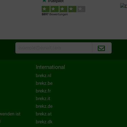
llé ce produit et c’est très
Lieferung:
Qu
essif.
8897
Bewertungen
Ik deed het in de verdamper 
verrot groenafval. Echt heel 
Translate to English
International
brekz.nl
brekz.be
brekz.fr
brekz.it
brekz.de
wenden ist
brekz.at
g
brekz.dk