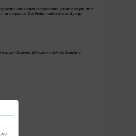
nruhig werden und dadurch unerwünschtes Verhalten zeigen. Hierzu
en zu entspannen. Das Produkt enthält eine einzigartige
r
jetzt zum Bestpreis. Einfache und schnelle Bestellung!
dass