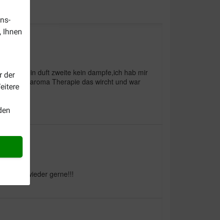
ns-
, Ihnen
st mach kein duft zweite kein dampfe,ich hab mir
r der
bei Lidl für aroma Therapie das wircht und war
eitere
den
- immer wieder gerne!!!