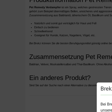
Pet Remedy Verdampfer
ist ein Spray, welches gestressten Tieren
gehört zum Beispiel übermäßiges Bellen, unsicheres und aggressives
Zusammensetzung aus Baldrianöl, ätherischem Öl, Basilikum und Sal
Natürlich und somit gut verträglich für Haut und Fell
Einfach zu bedienen
Schnellwirkend
Geeignet für Hunde, Katzen, Nagetiere, Vögel, etc.
Bei Brekz können Sie die besten Beruhigungsmittel günstig online b
Zusammensetzung Pet Reme
Baldrian, Vetiver, Muskatellersalbei und Thai-Basilikum. Ohne Alkohol
Ein anderes Produkt?
Sind Sie auf der Suche nach einer Alternative zu diesem Produkt, w
Brek
Bei Br
unsere