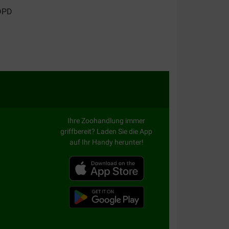
alität:
Preis –
Leistungsverhältnis:
en binnen een kwartier rook de hele kamer naar
smerig
Ihre Zoohandlung immer
griffbereit? Laden Sie die App
auf Ihr Handy herunter!