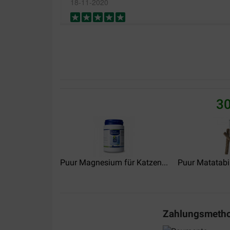
18-11-2020
Super Produkt .. hält, was es verspricht
Fusco
30
17-07-2024
nous avons 3 chats, dont l'un est très sensible
de déménager et avons mis des prise pet remedy
se sentent plus calme et détendu Je le conseil é
urine ou griffe partout, cela peux les aider.
Puur Magnesium für Katzen...
Puur Matatabi
Translate to English
Delphine
11-03-2024
Zahlungsmeth