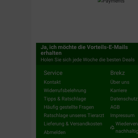
Mon vétérinaire comportementaliste m’avait consei
efficace sur mon chat qui est beaucoup moins agr
Translate to English
Ja, ich möchte die Vorteils-E-Mails
erhalten
Holen Sie sich jede Woche die besten Deals
Service
Brekz
Kontakt
Über uns
Widerrufsbelehrung
Karriere
Tipps & Ratschlage
Datenschutz
Häufig gestellte Fragen
AGB
Ratschlage unseres Tierarzt
Impressum
Lieferung & Versandkosten
Wiederver
nachhalti
Abmelden