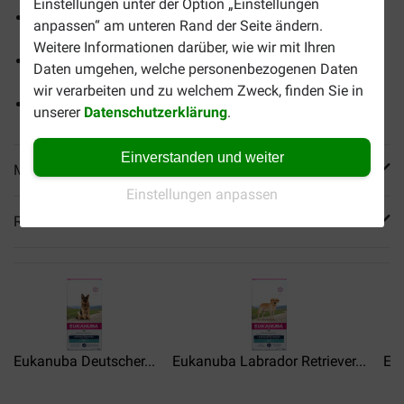
Einstellungen unter der Option „Einstellungen
Calcium und Glucosamin zur Unterstützung gesunder
anpassen“ am unteren Rand der Seite ändern.
Knochen und Gelenke
Weitere Informationen darüber, wie wir mit Ihren
Präbiotische FOS und Rübenschnitzel tragen zu einem
Daten umgehen, welche personenbezogenen Daten
gesunden Verdauungssystem bei
wir verarbeiten und zu welchem Zweck, finden Sie in
Ohne künstliche Geschmacks-, Geruchs- und Farbstoffe
unserer
Datenschutzerklärung
.
Einverstanden und weiter
Mehr Produktinfos
Einstellungen anpassen
Reviews
Eukanuba Deutscher...
Eukanuba Labrador Retriever...
Euk