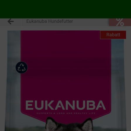
Eukanuba Hundefutter
Rabatt