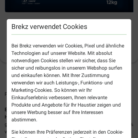
Eukanuba Adult Large mit Lachs & Gerste
Brekz verwendet Cookies
Hundefutter
Bei Brekz verwenden wir Cookies, Pixel und ähnliche
Produktinformation
(
11
)
Technologien auf unserer Website. Mit absolut
notwendigen Cookies stellen wir sicher, dass Sie
sicher und reibungslos in unserem Webshop surfen
und einkaufen können. Mit Ihrer Zustimmung
2-5 Arbeitstage, sofern nicht anders angegeben
verwenden wir auch Leistungs-, Funktions- und
Marketing-Cookies. So können wir Ihr
Preise inkl. MwSt zzgl.
Versandkosten
Einkaufserlebnis verbessern, Ihnen relevante
Produkte und Angebote für Ihr Haustier zeigen und
Eukanuba Adult Large & Extra Large mit Lachs & Gerste
unsere Werbung besser auf Ihre Interessen
Hundefutter
ist ein komplettes Trockenfutter für aktive
abstimmen.
große und extra große ausgewachsene Hunde. Ein zu 100%
vollständiges und ausgewogenes Rezept!
Sie können Ihre Präferenzen jederzeit in den Cookie-