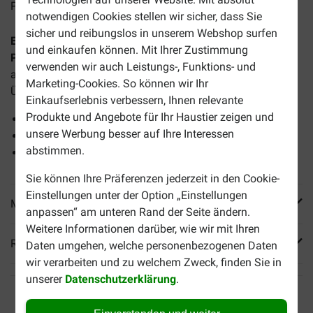
Preise inkl. MwSt zzgl.
Versandkosten
notwendigen Cookies stellen wir sicher, dass Sie
sicher und reibungslos in unserem Webshop surfen
Euro Premium Grainfree Adult Sterilized+ Chicken &
und einkaufen können. Mit Ihrer Zustimmung
Potatoes Hundefutter
ist getreidefreies Komplettfutter für
verwenden wir auch Leistungs-, Funktions- und
ausgewachsene kastrierte oder sterilisierte Hunde, die zu
Marketing-Cookies. So können wir Ihr
Übergewicht neigen.
Einkaufserlebnis verbessern, Ihnen relevante
Produkte und Angebote für Ihr Haustier zeigen und
Unterstützt beim Abnehmen
unsere Werbung besser auf Ihre Interessen
Mit Huhn und Kartoffel
abstimmen.
Geeignet für sterilisierte und kastrierte Hunde
Sie können Ihre Präferenzen jederzeit in den Cookie-
Einstellungen unter der Option „Einstellungen
Mehr Produktinfos
anpassen“ am unteren Rand der Seite ändern.
Weitere Informationen darüber, wie wir mit Ihren
Reviews
Daten umgehen, welche personenbezogenen Daten
wir verarbeiten und zu welchem Zweck, finden Sie in
unserer
Datenschutzerklärung
.