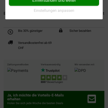
Einverstanden und weiter
Einstellungen anpassen
Euro Premium Adult Medium...
Euro Premium Adult Giant...
Bis 30% günstiger
Sicher bezahlen
Versandkostenfrei ab 69
CHF
Zahlungsmethoden
Vertrauenswürdig
Wir versenden mit
8887
Bewertungen
Ja, ich möchte die Vorteils-E-Mails
erhalten
Holen Sie sich jede Woche die besten Deals