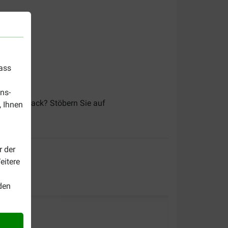
dass
ns-
 Hundesnack? Stöbern Sie auf
, Ihnen
r der
eitere
den