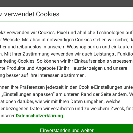
z verwendet Cookies
Rohasche 9%, Calcium 1,50% und Phosphor 1%.
ekz verwenden wir Cookies, Pixel und ähnliche Technologien auf
/kg), Vitamin E (125 mg/kg) und Kupfer (15 mg/kg)
r Website. Mit absolut notwendigen Cookies stellen wir sicher, 
cher und reibungslos in unserem Webshop surfen und einkaufen
Ihren Hund?
. Mit Ihrer Zustimmung verwenden wir auch Leistungs-, Funktio
chmacksrichtung Lachs
erhältlich. Suchen Sie einen gesunden
rketing-Cookies. So können wir Ihr Einkaufserlebnis verbessern
nte Produkte und Angebote für Ihr Haustier zeigen und unsere
g besser auf Ihre Interessen abstimmen.
nnen Ihre Präferenzen jederzeit in den Cookie-Einstellungen unte
 „Einstellungen anpassen“ am unteren Rand der Seite ändern. W
ationen darüber, wie wir mit Ihren Daten umgehen, welche
enbezogenen Daten wir verarbeiten und zu welchem Zweck, fin
 unserer
Datenschutzerklärung
.
Einverstanden und weiter