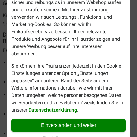
sicher und reibungslos in unserem Webshop surfen
Geschmacks- und Konservierungsstoffen.
und einkaufen können. Mit Ihrer Zustimmung
Kurz gesagt: eine unwiderstehlich leckere und zugleich
verwenden wir auch Leistungs-, Funktions- und
gesunde Mahlzeit für Ihre Katze!
Marketing-Cookies. So können wir Ihr
Einkaufserlebnis verbessern, Ihnen relevante
Die gesundheitlichen Vorteile von Felix auf einen
Produkte und Angebote für Ihr Haustier zeigen und
Blick
unsere Werbung besser auf Ihre Interessen
Felix Katzenfutter unterstützt:
abstimmen.
Ein gesundes, glänzendes Fell dank essenzieller
Sie können Ihre Präferenzen jederzeit in den Cookie-
Fettsäuren
Einstellungen unter der Option „Einstellungen
anpassen“ am unteren Rand der Seite ändern.
Starke Muskeln durch hochwertige Proteine
Weitere Informationen darüber, wie wir mit Ihren
Starke Zähne und Knochen dank Vitamin D und
Daten umgehen, welche personenbezogenen Daten
Mineralstoffen
wir verarbeiten und zu welchem Zweck, finden Sie in
unserer
Datenschutzerklärung
.
Ein starkes natürliches Immunsystem dank
Antioxidantien wie Vitamin E
Einverstanden und weiter
Gutes Sehvermögen durch den Zusatz von Vitamin A