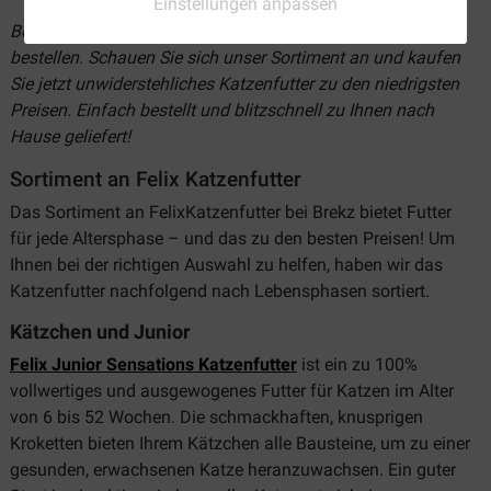
Einstellungen anpassen
Bei Brekz können Sie Felix Katzenfutter günstig online
bestellen. Schauen Sie sich unser Sortiment an und kaufen
Sie jetzt unwiderstehliches Katzenfutter zu den niedrigsten
Preisen. Einfach bestellt und blitzschnell zu Ihnen nach
Hause geliefert!
Sortiment an Felix Katzenfutter
Das Sortiment an FelixKatzenfutter bei Brekz bietet Futter
für jede Altersphase – und das zu den besten Preisen! Um
Ihnen bei der richtigen Auswahl zu helfen, haben wir das
Katzenfutter nachfolgend nach Lebensphasen sortiert.
Kätzchen und Junior
Felix Junior Sensations Katzenfutter
ist ein zu 100%
vollwertiges und ausgewogenes Futter für Katzen im Alter
von 6 bis 52 Wochen. Die schmackhaften, knusprigen
Kroketten bieten Ihrem Kätzchen alle Bausteine, um zu einer
gesunden, erwachsenen Katze heranzuwachsen. Ein guter