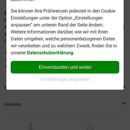
Sie können Ihre Präferenzen jederzeit in den Cookie-
Dermoscent SunFREE für Hund und Katze
ist eine
Einstellungen unter der Option „Einstellungen
hautfreundliche Sonnencreme (SPF 30+) für Hunde und
anpassen“ am unteren Rand der Seite ändern.
Katzen mit lichtempfindlicher Haut oder hellem Fell, die auf
Weitere Informationen darüber, wie wir mit Ihren
Körperstellen mit wenig Haaren amgewendet werden kann.
Daten umgehen, welche personenbezogenen Daten
Dermoscent SunFREE ist wasserfest und geruchlos.
wir verarbeiten und zu welchem Zweck, finden Sie in
unserer
Datenschutzerklärung
.
Hautfreundliche Sonnencreme
Geruchlos
Wasserfest
Einverstanden und weiter
Einstellungen anpassen
Mehr Produktinfos
Reviews