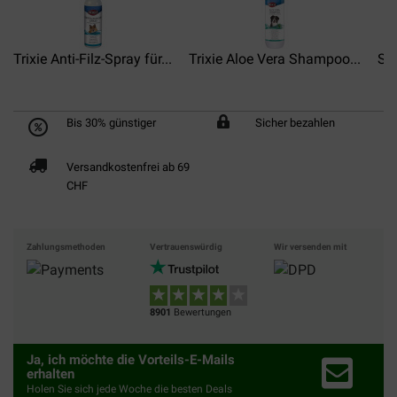
Trixie Anti-Filz-Spray für...
Trixie Aloe Vera Shampoo...
Sel
Bis 30% günstiger
Sicher bezahlen
Versandkostenfrei ab 69
CHF
Zahlungsmethoden
Vertrauenswürdig
Wir versenden mit
8901
Bewertungen
Ja, ich möchte die Vorteils-E-Mails
erhalten
Holen Sie sich jede Woche die besten Deals