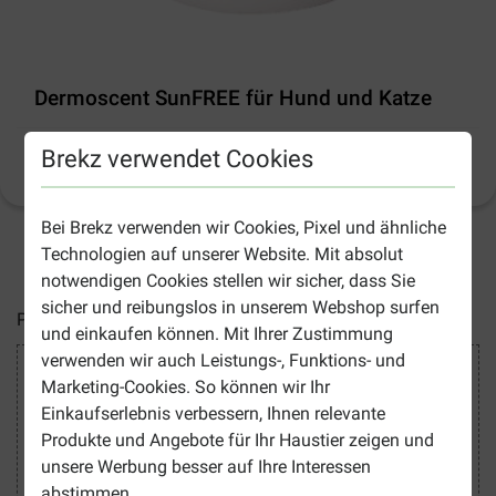
Dermoscent SunFREE für Hund und Katze
Brekz verwendet Cookies
Produktinformation
(
7
)
Bei Brekz verwenden wir Cookies, Pixel und ähnliche
Technologien auf unserer Website. Mit absolut
2-5 Arbeitstage, sofern nicht anders angegeben
notwendigen Cookies stellen wir sicher, dass Sie
sicher und reibungslos in unserem Webshop surfen
Preise inkl. MwSt zzgl.
Versandkosten
und einkaufen können. Mit Ihrer Zustimmung
verwenden wir auch Leistungs-, Funktions- und
Sicher Einkaufen
Marketing-Cookies. So können wir Ihr
Einkaufserlebnis verbessern, Ihnen relevante
Produkte und Angebote für Ihr Haustier zeigen und
unsere Werbung besser auf Ihre Interessen
abstimmen.