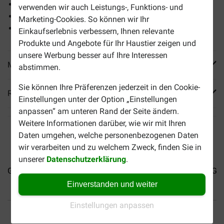
Sehr vollwertige Mahlzeit
verwenden wir auch Leistungs-, Funktions- und
Preisgekröntes Futter
Marketing-Cookies. So können wir Ihr
Große Auswahl an verschiedenen Sorten
Einkaufserlebnis verbessern, Ihnen relevante
Produkte und Angebote für Ihr Haustier zeigen und
unsere Werbung besser auf Ihre Interessen
Mehr Produktinfos
abstimmen.
Sie können Ihre Präferenzen jederzeit in den Cookie-
Reviews
Einstellungen unter der Option „Einstellungen
anpassen“ am unteren Rand der Seite ändern.
Weitere Informationen darüber, wie wir mit Ihren
Daten umgehen, welche personenbezogenen Daten
wir verarbeiten und zu welchem Zweck, finden Sie in
unserer
Datenschutzerklärung
.
Gourmet Gold Mousse...
Gourmet Mon Petit Intense...
Gou
Einverstanden und weiter
Einstellungen anpassen
Bis 30% günstiger
Sicher bezahlen