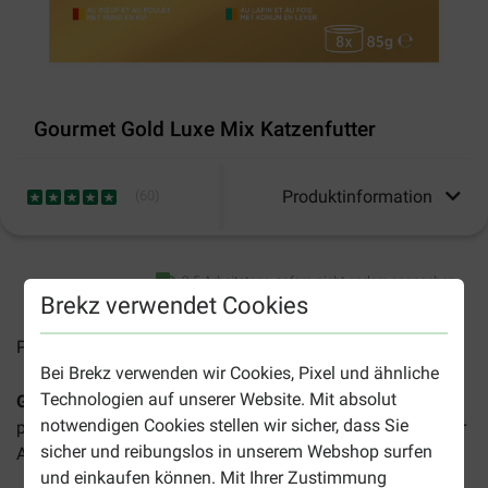
Gourmet Gold Luxe Mix Katzenfutter
Produktinformation
(
60
)
2-5 Arbeitstage, sofern nicht anders angegeben
Brekz verwendet Cookies
Preise inkl. MwSt zzgl.
Versandkosten
Bei Brekz verwenden wir Cookies, Pixel und ähnliche
Technologien auf unserer Website. Mit absolut
Gourmet Gold 8-Pack Luxe Mix Katzenfutter
ist ein
notwendigen Cookies stellen wir sicher, dass Sie
preisgekröntes, exquisites Alleinfuttermittel für Katzen aller
sicher und reibungslos in unserem Webshop surfen
Altersgruppen.
und einkaufen können. Mit Ihrer Zustimmung