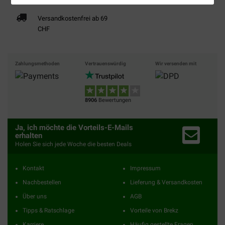
Versandkostenfrei ab 69
CHF
Zahlungsmethoden
Vertrauenswürdig
Wir versenden mit
8906
Bewertungen
Ja, ich möchte die Vorteils-E-Mails
erhalten
Holen Sie sich jede Woche die besten Deals
Kontakt
Impressum
Nachbestellen
Lieferung & Versandkosten
Über uns
AGB
Tipps & Ratschlage
Vorteile von Brekz
Karriere
Häufig gestellte Fragen