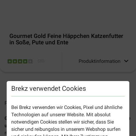
Gourmet Gold Feine Häppchen Katzenfutter
in Soße, Pute und Ente
Produktinformation
(
20
)
2-5 Arbeitstage, sofern nicht anders angegeben
Brekz verwendet Cookies
Preise inkl. MwSt zzgl.
Versandkosten
Bei Brekz verwenden wir Cookies, Pixel und ähnliche
Technologien auf unserer Website. Mit absolut
Gourmet Gold Feine Häppchen Katzenfutter in Soße, Pute
notwendigen Cookies stellen wir sicher, dass Sie
und Ente
ist ein preisgekröntes, vielseitiges Nassfutter und
sicher und reibungslos in unserem Webshop surfen
richtet sich an anspruchsvolle Katzen aller Altersgruppen.