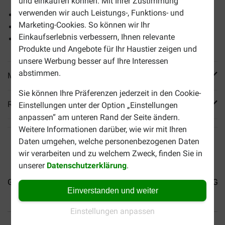
und einkaufen können. Mit Ihrer Zustimmung
verwenden wir auch Leistungs-, Funktions- und
Preisgekrönt von Stiftung Warentest
Marketing-Cookies. So können wir Ihr
Sehr vielseitiges Futter
Einkaufserlebnis verbessern, Ihnen relevante
Auch für anspruchsvolle Esser
Produkte und Angebote für Ihr Haustier zeigen und
unsere Werbung besser auf Ihre Interessen
abstimmen.
Mehr Produktinfos
Sie können Ihre Präferenzen jederzeit in den Cookie-
Reviews
Einstellungen unter der Option „Einstellungen
anpassen“ am unteren Rand der Seite ändern.
Weitere Informationen darüber, wie wir mit Ihren
Daten umgehen, welche personenbezogenen Daten
wir verarbeiten und zu welchem Zweck, finden Sie in
unserer
Datenschutzerklärung
.
Gourmet Gold Mousse...
Gourmet Mon Petit Intense...
Gou
Einverstanden und weiter
Einstellungen anpassen
Bis 30% günstiger
Sicher bezahlen