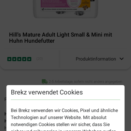
Hill's Mature Adult Light Small & Mini mit
Huhn Hundefutter
Produktinformation
(
20
)
2-5 Arbeitstage, sofern nicht anders angegeben
Brekz verwendet Cookies
Preise inkl. MwSt zzgl.
Versandkosten
Bei Brekz verwenden wir Cookies, Pixel und ähnliche
Hill's Science Plan Mature Adult Light Small & Mini mit
Technologien auf unserer Website. Mit absolut
Huhn Hundefutter
ist ein Trockenfutter für (sehr) kleine
notwendigen Cookies stellen wir sicher, dass Sie
Hunde ab einem Alter von 7 Jahren.