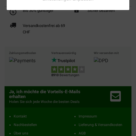
Bis 30% günstiger
Sicher bezahlen
Versandkostenfrei ab 69
CHF
Zahlungsmethoden
Vertrauenswürdig
Wir versenden mit
8910
Bewertungen
Ja, ich möchte die Vorteils-E-Mails
erhalten
Holen Sie sich jede Woche die besten Deals
Kontakt
Impressum
Nachbestellen
Lieferung & Versandkosten
Über uns
AGB