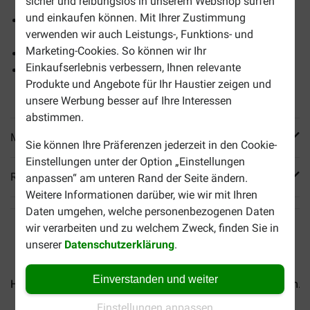
sicher und reibungslos in unserem Webshop surfen
und einkaufen können. Mit Ihrer Zustimmung
Für Hunde mit geringer Aktivität (aufgrund von
verwenden wir auch Leistungs-, Funktions- und
Sterilisation oder Übergewicht)
Marketing-Cookies. So können wir Ihr
Kroketten für kleine Hunde
Einkaufserlebnis verbessern, Ihnen relevante
Trägt zur Beweglichkeit der Gelenke und zur
Produkte und Angebote für Ihr Haustier zeigen und
Herzfunktion bei
unsere Werbung besser auf Ihre Interessen
abstimmen.
Mehr Produktinfos
Sie können Ihre Präferenzen jederzeit in den Cookie-
Einstellungen unter der Option „Einstellungen
Reviews
anpassen“ am unteren Rand der Seite ändern.
Weitere Informationen darüber, wie wir mit Ihren
Daten umgehen, welche personenbezogenen Daten
wir verarbeiten und zu welchem Zweck, finden Sie in
unserer
Datenschutzerklärung
.
Einverstanden und weiter
Hill's Puppy Large mit Huhn...
Hill's Mature Adult Medium...
Einstellungen anpassen