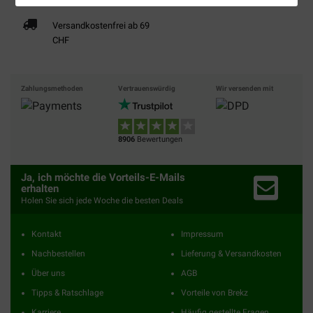
Versandkostenfrei ab 69
CHF
Zahlungsmethoden
Vertrauenswürdig
Wir versenden mit
8906
Bewertungen
Ja, ich möchte die Vorteils-E-Mails
erhalten
Holen Sie sich jede Woche die besten Deals
Kontakt
Impressum
Nachbestellen
Lieferung & Versandkosten
Über uns
AGB
Tipps & Ratschlage
Vorteile von Brekz
Karriere
Häufig gestellte Fragen