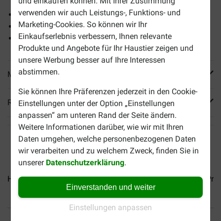
und einkaufen können. Mit Ihrer Zustimmung
verwenden wir auch Leistungs-, Funktions- und
Unterstützt die Regeneration des Lebergewebes
Marketing-Cookies. So können wir Ihr
Kontrollierter Gehalt an leicht verdaulichem Protein
Einkaufserlebnis verbessern, Ihnen relevante
Antioxidantien
Produkte und Angebote für Ihr Haustier zeigen und
unsere Werbung besser auf Ihre Interessen
abstimmen.
Mehr Produktinfos
Sie können Ihre Präferenzen jederzeit in den Cookie-
Reviews
Einstellungen unter der Option „Einstellungen
anpassen“ am unteren Rand der Seite ändern.
Weitere Informationen darüber, wie wir mit Ihren
Daten umgehen, welche personenbezogenen Daten
wir verarbeiten und zu welchem Zweck, finden Sie in
unserer
Datenschutzerklärung
.
Hill's Prescription Diet...
Hill’s Prescription Diet...
Hills Pre
Einverstanden und weiter
Einstellungen anpassen
Bis 30% günstiger
Sicher bezahlen