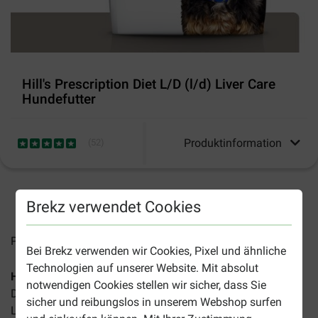
Hill's Prescription Diet L/D (l/d) Liver Care
Hundefutter
Produktinformation
(
52
)
2-5 Arbeitstage, sofern nicht anders angegeben
Brekz verwendet Cookies
Preise inkl. MwSt zzgl.
Versandkosten
Bei Brekz verwenden wir Cookies, Pixel und ähnliche
Technologien auf unserer Website. Mit absolut
Hill's Prescription Diet L/D Liver Care Hundefutter
ist ein
notwendigen Cookies stellen wir sicher, dass Sie
Diätfutter für erwachsene Hunde, die aufgrund einer
sicher und reibungslos in unserem Webshop surfen
Lebererkrankung an einer Leberfunktionsstörung leiden.