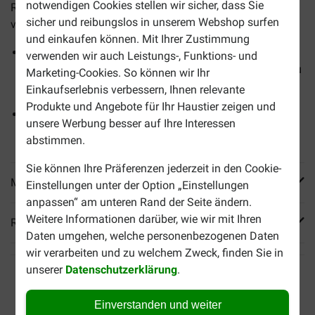
notwendigen Cookies stellen wir sicher, dass Sie
Rekonvaleszenz nach einer Krankheit oder Operation
sicher und reibungslos in unserem Webshop surfen
verabreicht werden kann.
und einkaufen können. Mit Ihrer Zustimmung
Energiereich mit hochverdaulichen Proteinen, um den
verwenden wir auch Leistungs-, Funktions- und
erhöhten Energiebedarf während der Rekonvaleszenz zu
Marketing-Cookies. So können wir Ihr
decken
Einkaufserlebnis verbessern, Ihnen relevante
Produkte und Angebote für Ihr Haustier zeigen und
Enthält Antioxidantien zur Unterstützung des
unsere Werbung besser auf Ihre Interessen
Immunsystems und Heilungsprozesses
abstimmen.
Sie können Ihre Präferenzen jederzeit in den Cookie-
Mehr Produktinfos
Einstellungen unter der Option „Einstellungen
anpassen“ am unteren Rand der Seite ändern.
Weitere Informationen darüber, wie wir mit Ihren
Reviews
Daten umgehen, welche personenbezogenen Daten
wir verarbeiten und zu welchem Zweck, finden Sie in
unserer
Datenschutzerklärung
.
Einverstanden und weiter