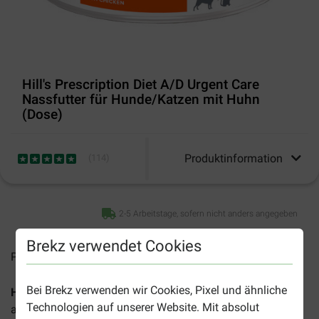
Hill's Prescription Diet A/D Urgent Care
Nassfutter für Hunde/Katzen mit Huhn
(Dose)
Produktinformation
(
114
)
2-5 Arbeitstage, sofern nicht anders angegeben
Brekz verwendet Cookies
Preise inkl. MwSt zzgl.
Versandkosten
Bei Brekz verwenden wir Cookies, Pixel und ähnliche
Hill's Prescription Diet A/D Urgent Care
ist ein Diätfutter
Technologien auf unserer Website. Mit absolut
aus der Dose für Hunde und Katzen, das während der