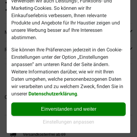
verwenden wir auch Leistungs-, Funktions- und
Robuste Beutel
Marketing-Cookies. So können wir Ihr
20 Beutel pro Rolle
Einkaufserlebnis verbessern, Ihnen relevante
Produkte und Angebote für Ihr Haustier zeigen und
unsere Werbung besser auf Ihre Interessen
Mehr Produktinfos
abstimmen.
Reviews
Sie können Ihre Präferenzen jederzeit in den Cookie-
Einstellungen unter der Option „Einstellungen
anpassen“ am unteren Rand der Seite ändern.
Weitere Informationen darüber, wie wir mit Ihren
Daten umgehen, welche personenbezogenen Daten
wir verarbeiten und zu welchem Zweck, finden Sie in
unserer
Datenschutzerklärung
.
CSI Urine Teppichreiniger
Hundewindel Savic Comfort...
B
Einverstanden und weiter
Bis 30% günstiger
Sicher bezahlen
Einstellungen anpassen
Versandkostenfrei ab 69