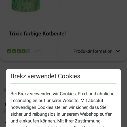
Trixie farbige Kotbeutel
Produktinformation
(
35
)
2-5 Arbeitstage, sofern nicht anders angegeben
Brekz verwendet Cookies
Preise inkl. MwSt zzgl.
Versandkosten
Bei Brekz verwenden wir Cookies, Pixel und ähnliche
Technologien auf unserer Website. Mit absolut
Trixie farbige Kotbeutel
sind robust und in verschiedenen
notwendigen Cookies stellen wir sicher, dass Sie
Farben erhältlich, ideal für die Verwendung als Kotbeutel.
sicher und reibungslos in unserem Webshop surfen
und einkaufen können. Mit Ihrer Zustimmung
Kotbeutel ins verschiedenen Farben