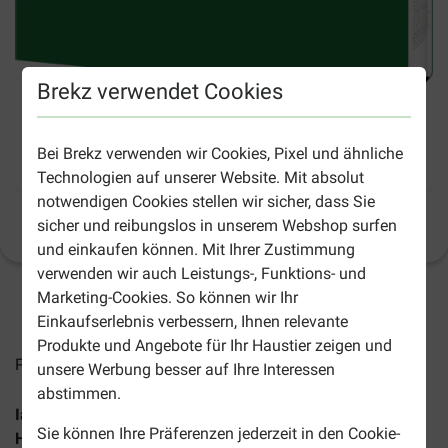
Brekz verwendet Cookies
Iams Adult Small & Medium mit Lamm
Bei Brekz verwenden wir Cookies, Pixel und ähnliche
Hundefutter
Technologien auf unserer Website. Mit absolut
notwendigen Cookies stellen wir sicher, dass Sie
sicher und reibungslos in unserem Webshop surfen
Produktinformation
(
13
)
und einkaufen können. Mit Ihrer Zustimmung
verwenden wir auch Leistungs-, Funktions- und
Marketing-Cookies. So können wir Ihr
2-5 Arbeitstage, sofern nicht anders angegeben
Einkaufserlebnis verbessern, Ihnen relevante
Produkte und Angebote für Ihr Haustier zeigen und
Preise inkl. MwSt zzgl.
Versandkosten
unsere Werbung besser auf Ihre Interessen
abstimmen.
Iams Adult kleine & mittelgroße Rassen mit Lamm
Sie können Ihre Präferenzen jederzeit in den Cookie-
Hundefutter
ist ein ausgewogenes Spezialfutter für