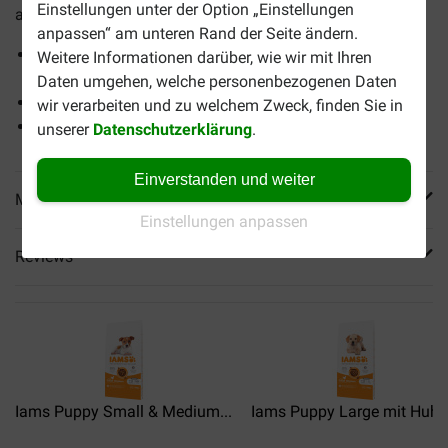
Einstellungen unter der Option „Einstellungen
ausgewachsene Hunde von 1 bis 8 Jahren.
anpassen“ am unteren Rand der Seite ändern.
Geeignet für ausgewachsene Hunde kleiner und
Weitere Informationen darüber, wie wir mit Ihren
mittelgroßer Rassen.
Daten umgehen, welche personenbezogenen Daten
Unterstützt das immunsystem.
wir verarbeiten und zu welchem Zweck, finden Sie in
Für eine gesunde Haut und glänzendes Fell.
unserer
Datenschutzerklärung
.
Einverstanden und weiter
Mehr Produktinfos
Einstellungen anpassen
Reviews
Iams Puppy Small & Medium...
Iams Puppy Large mit Huhn.