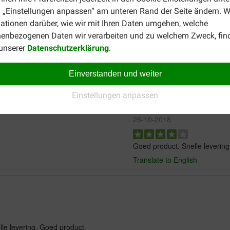
seplan Ihres Meerschweinchens? Wir haben zum Beispiel auch 
 „Einstellungen anpassen“ am unteren Rand der Seite ändern. W
icht über alle Arten Meerschweinchenfutter finden Sie
hier
.
ationen darüber, wie wir mit Ihren Daten umgehen, welche
enbezogenen Daten wir verarbeiten und zu welchem Zweck, fin
 unserer
Datenschutzerklärung
.
Einverstanden und weiter
Einstellungen anpassen
Jerina Van der Biest
26-10-2018
Goed product. Snelle levering
Translate to English
elle levering. Goed product.