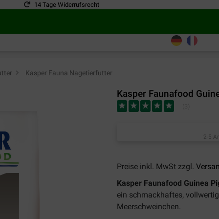
14 Tage Widerrufsrecht
tter
>
Kasper Fauna Nagetierfutter
Kasper Faunafood Guine
(
3
)
2-5 A
Preise inkl. MwSt zzgl.
Versa
Kasper Faunafood Guinea Pi
ein schmackhaftes, vollwertige
Meerschweinchen.