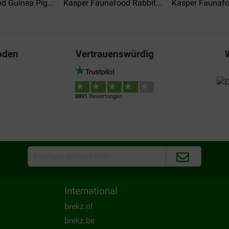
d Guinea Pig...
Kasper Faunafood Rabbit...
Kasper Faunafoo
oden
Vertrauenswürdig
8891
Bewertungen
International
brekz.nl
brekz.be