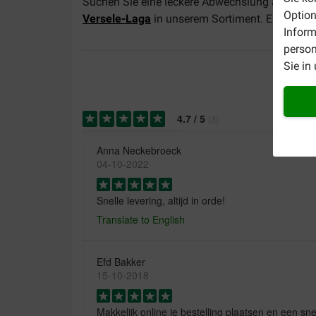
Suchen Sie eine leckere Abwechslung am Spei
Option
Versele-Laga
in unserem Sortiment. Eine Übers
Inform
person
Sie in
4.7
/
5
(
3
)
Anna Neckebroeck
04-10-2022
Snelle levering, altijd in orde!
Translate to English
Efd Bakker
15-10-2018
Makkelijk online je bestelling plaatsen en een sn