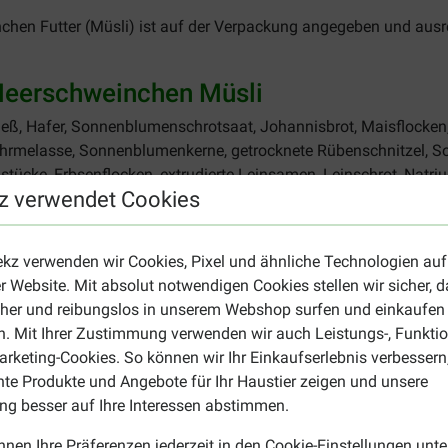
chen Futter (Müsli) ist auf der Verpackung angegeben und aus
Meerschweinchen Müsli
ieß, Hafer, Sonnenblumenschrotsaat, Johannisbrot, Maisflocken,
ohrmelasse, Sonnenblumenkerne, getrocknete Rübenschnitzel, Soja
stücke, Erbsenflocken, extrudierte Leinsamen, Leinschrot, Natr
z verwendet Cookies
inöl.
ohfett 3,4 %, Rohfaser 12,5 %, Rohasche 7,2 %, Calcium 1,00 %, 
ekz verwenden wir Cookies, Pixel und ähnliche Technologien auf
r Website. Mit absolut notwendigen Cookies stellen wir sicher, 
a Vitamin A 12.000 IE, 3a671 Vitamin D3 1.200 IE, 3a700 Vitami
cher und reibungslos in unserem Webshop surfen und einkaufen
rsulfat-Pentahydrat) 12 mg, 3b103 Eisen (Eisensulfat-Monohy
. Mit Ihrer Zustimmung verwenden wir auch Leistungs-, Funktio
 (umhüllte Körnchen Kobalt(II)-Carbonat) 0,1 mg, 3b201 Jod (K
rketing-Cookies. So können wir Ihr Einkaufserlebnis verbessern
nte Produkte und Angebote für Ihr Haustier zeigen und unsere
g besser auf Ihre Interessen abstimmen.
nnen Ihre Präferenzen jederzeit in den Cookie-Einstellungen unte