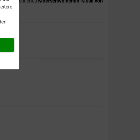
unwiderstehliches
Meerschweinchen-Müsli von
eitere
den