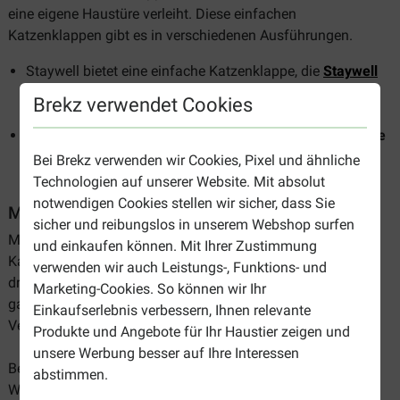
eine eigene Haustüre verleiht. Diese einfachen
Katzenklappen gibt es in verschiedenen Ausführungen.
Staywell bietet eine einfache Katzenklappe, die
Staywell
Orginal Small Pet Door
.
Sie öffnet und schließt sich,
Brekz verwendet Cookies
wenn eine Katze durch die Luke treten will.
Eine Alternative ist die Klappe von Cat Mate, die
Cat Mate
234 Katzenklappe.
Cat Mate hat die
Cat Mate 304
Bei Brekz verwenden wir Cookies, Pixel und ähnliche
Katzenklappe
speziell für dünne Türen entworfen.
Technologien auf unserer Website. Mit absolut
notwendigen Cookies stellen wir sicher, dass Sie
Manuell 4-Wege-Katzenklappe
sicher und reibungslos in unserem Webshop surfen
Manuell verstellbare Katzenklappen verhindern, dass Ihre
und einkaufen können. Mit Ihrer Zustimmung
Katze zu bestimmten Tages- oder Nachtzeiten nach
verwenden wir auch Leistungs-, Funktions- und
draußen geht. Sie können oft auch ganz geschlossen oder
Marketing-Cookies. So können wir Ihr
ganz geöffnet werden, und werden daher als 4-Wege-
Einkaufserlebnis verbessern, Ihnen relevante
Verschlussklappen bezeichnet.
Produkte und Angebote für Ihr Haustier zeigen und
unsere Werbung besser auf Ihre Interessen
Bei Staywell haben Sie die Wahl zwischen mehreren 4-
abstimmen.
Wege-Katzenläden.