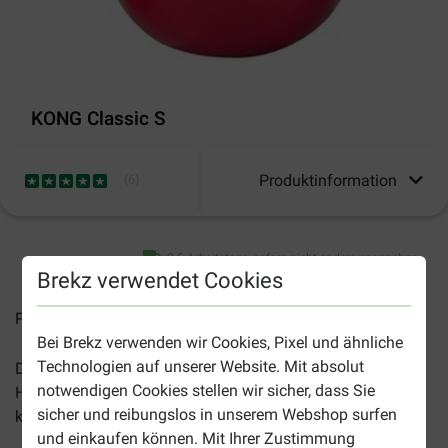
KONG Classic S
Produktinformation
(
6
)
2-5 Arbeitstage, sofern nicht anders angegeben
Brekz verwendet Cookies
Preise inkl. MwSt zzgl.
Versandkosten
Bei Brekz verwenden wir Cookies, Pixel und ähnliche
Technologien auf unserer Website. Mit absolut
Der
Kong Classic Small
ist ein robustes Gummi-
notwendigen Cookies stellen wir sicher, dass Sie
Hundespielzeug aus Naturkautschuk und ist für Hunde
sicher und reibungslos in unserem Webshop surfen
kleiner Rassen geeignet.
und einkaufen können. Mit Ihrer Zustimmung