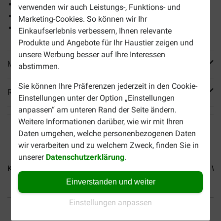
Robustes Hundespielzeug
verwenden wir auch Leistungs-, Funktions- und
Natürliches Gummi
Marketing-Cookies. So können wir Ihr
Geeignet für kleine Rassen
Einkaufserlebnis verbessern, Ihnen relevante
Produkte und Angebote für Ihr Haustier zeigen und
unsere Werbung besser auf Ihre Interessen
Mehr Produktinfos
abstimmen.
Sie können Ihre Präferenzen jederzeit in den Cookie-
Reviews
Einstellungen unter der Option „Einstellungen
anpassen“ am unteren Rand der Seite ändern.
Weitere Informationen darüber, wie wir mit Ihren
Daten umgehen, welche personenbezogenen Daten
wir verarbeiten und zu welchem Zweck, finden Sie in
unserer
Datenschutzerklärung
.
Kong Goodie Bone
KONG Extreme Goodie Bone
KONG Wob
Einverstanden und weiter
Einstellungen anpassen
Bis 30% günstiger
Sicher bezahlen