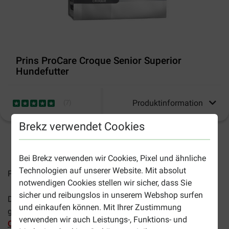
Prins ProCare Croque Senior Superior
Hundefutter
Produktinformation
(
7
)
Brekz verwendet Cookies
2-5 Arbeitstage, sofern nicht anders angegeben
Bei Brekz verwenden wir Cookies, Pixel und ähnliche
Technologien auf unserer Website. Mit absolut
Preise inkl. MwSt zzgl.
Versandkosten
notwendigen Cookies stellen wir sicher, dass Sie
sicher und reibungslos in unserem Webshop surfen
Dieses Produkt wird aus dem Sortiment von Prins
und einkaufen können. Mit Ihrer Zustimmung
genommen. Prins empfiehlt als Alternative
Protection
verwenden wir auch Leistungs-, Funktions- und
Croque Senior Fit Hundefutter
.