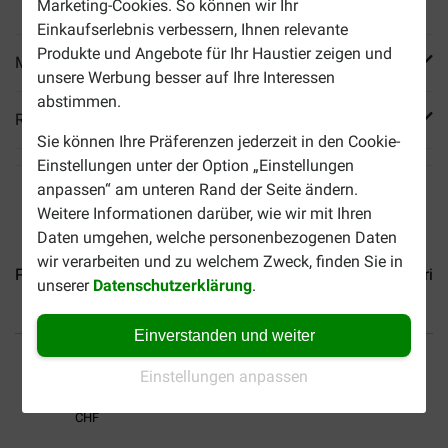
Marketing-Cookies. So können wir Ihr
Einkaufserlebnis verbessern, Ihnen relevante
Produkte und Angebote für Ihr Haustier zeigen und
Mehr Produktinfos
unsere Werbung besser auf Ihre Interessen
abstimmen.
Reviews
Sie können Ihre Präferenzen jederzeit in den Cookie-
Einstellungen unter der Option „Einstellungen
anpassen“ am unteren Rand der Seite ändern.
Weitere Informationen darüber, wie wir mit Ihren
Daten umgehen, welche personenbezogenen Daten
wir verarbeiten und zu welchem Zweck, finden Sie in
Prins ProCare Senior...
Prins ProCare Croque Basic...
Prin
unserer
Datenschutzerklärung
.
Einverstanden und weiter
Bis 30% günstiger
Sicher bezahlen
Einstellungen anpassen
Versandkostenfrei ab 69
CHF