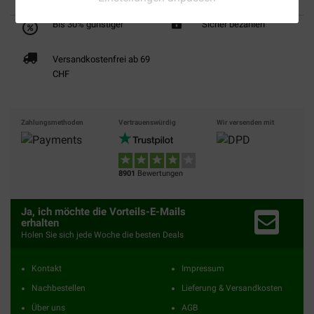
Bis 30% günstiger
Sicher bezahlen
Versandkostenfrei ab 69
CHF
Zahlungsmethoden
Vertrauenswürdig
Wir versenden mit
8901
Bewertungen
Ja, ich möchte die Vorteils-E-Mails
erhalten
Holen Sie sich jede Woche die besten Deals
Kontakt
Impressum
Nachbestellen
Lieferung & Versandkosten
Über uns
AGB