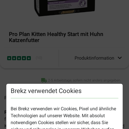
Pro Plan Kitten Healthy Start mit Huhn
Katzenfutter
Produktinformation
(
10
)
2-5 Arbeitstage, sofern nicht anders angegeben
Brekz verwendet Cookies
Preise inkl. MwSt zzgl.
Versandkosten
Bei Brekz verwenden wir Cookies, Pixel und ähnliche
Pro Plan Kitten Healthy Start mit Huhn Katzenfutter
sorgt
Technologien auf unserer Website. Mit absolut
für einen gesunden Start Ihres Kätzchens. Dieses
notwendigen Cookies stellen wir sicher, dass Sie
Komplettfutter ist für Kätzchen bis 12 Monate geeignet und