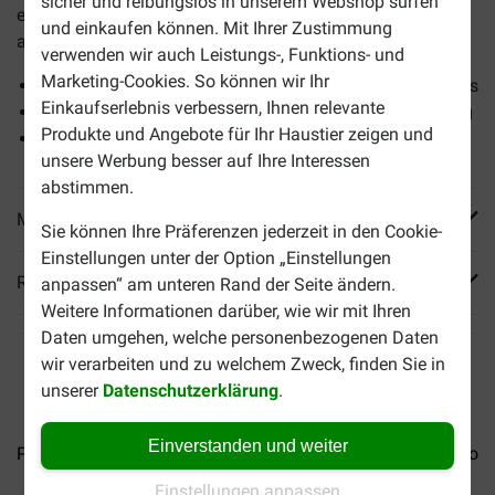
sicher und reibungslos in unserem Webshop surfen
enthält alle notwendigen Stoffe, um gesund und kräftig
und einkaufen können. Mit Ihrer Zustimmung
aufzuwachsen.
verwenden wir auch Leistungs-, Funktions- und
Marketing-Cookies. So können wir Ihr
Enthält Kolostrum zur Unterstützung des Immunsystems
Einkaufserlebnis verbessern, Ihnen relevante
Mit DHA für gutes Sehvermögen und Gehirnentwicklung
Produkte und Angebote für Ihr Haustier zeigen und
Alle notwendigen Nährstoffe in der richtigen Menge
unsere Werbung besser auf Ihre Interessen
abstimmen.
Mehr Produktinfos
Sie können Ihre Präferenzen jederzeit in den Cookie-
Einstellungen unter der Option „Einstellungen
Reviews
anpassen“ am unteren Rand der Seite ändern.
Weitere Informationen darüber, wie wir mit Ihren
Daten umgehen, welche personenbezogenen Daten
wir verarbeiten und zu welchem Zweck, finden Sie in
unserer
Datenschutzerklärung
.
Einverstanden und weiter
Pro Plan Adult Delicate...
Pro Plan Sterilised Adult...
Pro Pl
Einstellungen anpassen