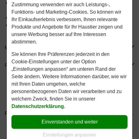
Enthält verschiedene Vitamine, Mineralien und
Zustimmung verwenden wir auch Leistungs-,
Aminosäuren
Funktions- und Marketing-Cookies. So können wir
Trägt zur Reduzierung von Zahnsteinbildung bei
Ihr Einkaufserlebnis verbessern, Ihnen relevante
Fördert ein gesundes Immunsystem
Produkte und Angebote für Ihr Haustier zeigen und
unsere Werbung besser auf Ihre Interessen
abstimmen.
Mehr Produktinfos
Sie können Ihre Präferenzen jederzeit in den
Cookie-Einstellungen unter der Option
Reviews
„Einstellungen anpassen“ am unteren Rand der
Seite ändern. Weitere Informationen darüber, wie wir
mit Ihren Daten umgehen, welche
personenbezogenen Daten wir verarbeiten und zu
welchem Zweck, finden Sie in unserer
Datenschutzerklärung
.
Purina One Adult mit Rind...
Purina One Adult mit Huhn...
Einverstanden und weiter
Einstellungen anpassen
Bis 30% günstiger
Sicher bezahlen