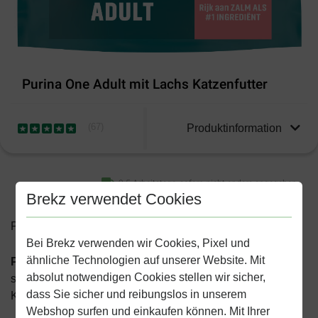
Purina One Adult mit Lachs Katzenfutter
(
67
)
Produktinformation
2-5 Arbeitstage, sofern nicht anders angegeben
Brekz verwendet Cookies
Preise inkl. MwSt zzgl.
Versandkosten
Bei Brekz verwenden wir Cookies, Pixel und
ähnliche Technologien auf unserer Website. Mit
Purina One Adult mit Lachs Katzenfutter
istein
absolut notwendigen Cookies stellen wir sicher,
schmackhaftes Trockenfutter, das für jede erwachsene
dass Sie sicher und reibungslos in unserem
Katze geeignet ist.
Webshop surfen und einkaufen können. Mit Ihrer