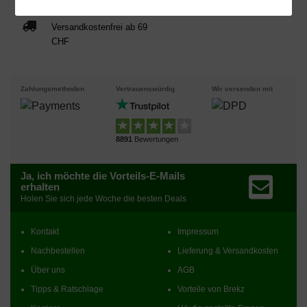
Versandkostenfrei ab 69
CHF
Zahlungsmethoden
Vertrauenswürdig
Wir versenden mit
8891
Bewertungen
Ja, ich möchte die Vorteils-E-Mails
erhalten
Holen Sie sich jede Woche die besten Deals
Kontakt
Impressum
Nachbestellen
Lieferung & Versandkosten
Über uns
AGB
Tipps & Ratschlage
Vorteile von Brekz