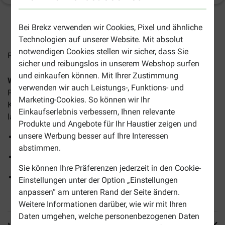
3-6 Arbeitstage, sofern nicht anders angegeben
Bei Brekz verwenden wir Cookies, Pixel und ähnliche
Technologien auf unserer Website. Mit absolut
notwendigen Cookies stellen wir sicher, dass Sie
Preise inkl. MwSt zzgl.
Versandkosten
sicher und reibungslos in unserem Webshop surfen
und einkaufen können. Mit Ihrer Zustimmung
Wilco Oktopus Hundespielzeug
ist ein lustiges
verwenden wir auch Leistungs-, Funktions- und
Plüschspielzeug in Form eines Oktopus. Eine perfekte
Marketing-Cookies. So können wir Ihr
Kombination aus weichem Kuscheltier und Spielball für
Einkaufserlebnis verbessern, Ihnen relevante
langanhaltenden Spaß.
Produkte und Angebote für Ihr Haustier zeigen und
unsere Werbung besser auf Ihre Interessen
Trägt zur Zahnreinigung Ihres Hundes bei
abstimmen.
Mit Quietscher für zusätzliches Spielvergnügen
Sie können Ihre Präferenzen jederzeit in den Cookie-
Hergestellt aus thermoplastischem Gummi/TPR und
Einstellungen unter der Option „Einstellungen
Plüsch
anpassen“ am unteren Rand der Seite ändern.
Weitere Informationen darüber, wie wir mit Ihren
Daten umgehen, welche personenbezogenen Daten