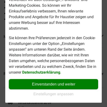
Bio-Katzenfutter
Marketing-Cookies. So können wir Ihr
Getreidefrei und glutenfrei
Einkaufserlebnis verbessern, Ihnen relevante
100% natürlich
Produkte und Angebote für Ihr Haustier zeigen und
Für alle Altersgruppen
unsere Werbung besser auf Ihre Interessen
abstimmen.
Mehr Produktinfos
Sie können Ihre Präferenzen jederzeit in den Cookie-
Einstellungen unter der Option „Einstellungen
anpassen“ am unteren Rand der Seite ändern.
Weitere Informationen darüber, wie wir mit Ihren
Daten umgehen, welche personenbezogenen Daten
wir verarbeiten und zu welchem Zweck, finden Sie in
unserer
Datenschutzerklärung
.
Renske Pastete Huhn...
Renske Pastete Thunfisch...
Rensk
Einverstanden und weiter
Bis 30% günstiger
Sicher bezahlen
Einstellungen anpassen
Versandkostenfrei ab 69