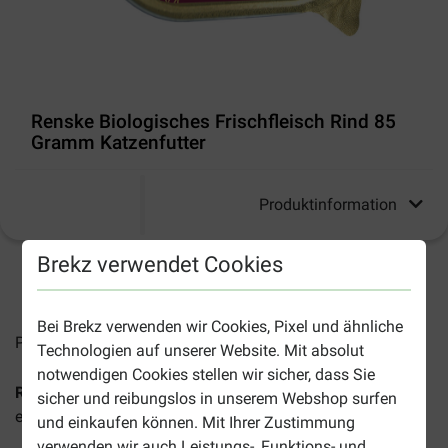
Renske Biologisches Frischfleisch Rind 85
Gramm Katzenfutter
Produktinformation
Brekz verwendet Cookies
2-5 Arbeitstage, sofern nicht anders angegeben
Bei Brekz verwenden wir Cookies, Pixel und ähnliche
Preise inkl. MwSt zzgl.
Versandkosten
Technologien auf unserer Website. Mit absolut
notwendigen Cookies stellen wir sicher, dass Sie
Renske Biologisches Frischfleisch Rind Katzenfutter
ist
sicher und reibungslos in unserem Webshop surfen
eine Vollwertkost für Katzen jeden Alters und jeder Rasse.
und einkaufen können. Mit Ihrer Zustimmung
verwenden wir auch Leistungs-, Funktions- und