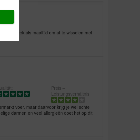
tot 3x p week als maaltijd om af te wisselen met
alität:
Preis –
Leistungsverhältnis:
permarkt voer, maar daarvoor krijg je wel echte
elige darmen en veel allergieën doet het op dit