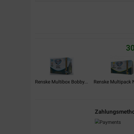
Nel Zwaan
03-01-2024
Lieferung:
Qualität:
Product is goed , de bezorging slecht van de vier
30
waren er twaalf lek! Vieze stinkende dozen als ge
Breks meer
Translate to English
Renske Multibox Bobby...
Renske Multipack N
Zahlungsmeth
dag Moira Thomassen
18-05-2023
Lieferung:
Qualität: