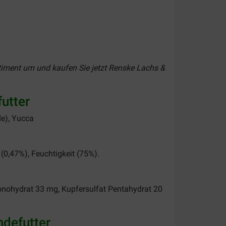
rtiment um und kaufen Sie jetzt
Renske Lachs &
utter
de), Yucca
(0,47%), Feuchtigkeit (75%).
onohydrat 33 mg, Kupfersulfat Pentahydrat 20
ndefutter