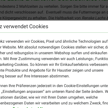
ndestens 2 Mahlzeiten zu verteilen. Sorgen Sie bitte immer für 
d dicht verschlossen auf. ​Eventuell muss die Futtermenge an di
 Körpergewicht zu erhalten. Die Haltbarkeit von
Renske Lachs & 
ausreichend, wenn Sie sich an die vorgegebene Fütterungsemp
z verwendet Cookies
ekz verwenden wir Cookies, Pixel und ähnliche Technologien auf
r Website. Mit absolut notwendigen Cookies stellen wir sicher, 
cher und reibungslos in unserem Webshop surfen und einkaufen
. Mit Ihrer Zustimmung verwenden wir auch Leistungs-, Funktio
rketing-Cookies. So können wir Ihr Einkaufserlebnis verbessern
zu Renske Lachs & Kartoffel Getreidefreies Hundefutter? So kön
nte Produkte und Angebote für Ihr Haustier zeigen und unsere
g besser auf Ihre Interessen abstimmen.
nnen Ihre Präferenzen jederzeit in den Cookie-Einstellungen unte
 „Einstellungen anpassen“ am unteren Rand der Seite ändern. W
ationen darüber, wie wir mit Ihren Daten umgehen, welche
enbezogenen Daten wir verarbeiten und zu welchem Zweck, fin