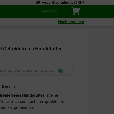
Versandkostenfrei ab 69 CHF
Einloggen
Nachbestellen
l Getreidefreies Hundefutter
rbeitstage, sofern nicht anders angegeben
ndkosten
treidefreies Hundefutter
ist eine
 80 % frischem Lachs, empfohlen für
und Fellproblemen.