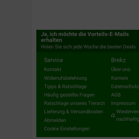
Prima kwaliteit, is zeer smakelijk voor de hond e
van dit product.
Translate to English
Ja, ich möchte die Vorteils-E-Mails
erhalten
Holen Sie sich jede Woche die besten Deals
NMDo
06-02-2023
Service
Brekz
Kontakt
Über uns
Lieferung:
Qualität:
Widerrufsbelehrung
Karriere
Tipps & Ratschlage
Datenschutz
Product goed, maar de 395gr verpakking is zeer
Häufig gestellte Fragen
AGB
meer dan de helft gaan lekken. Het kom vaak vo
Ratschlage unseres Tierarzt
Impressum
verpakkingen open zijn gegaan, maar deze keer w
Lieferung & Versandkosten
Wiederver
Translate to English
nachhalti
Abmelden
Cookie Einstellungen