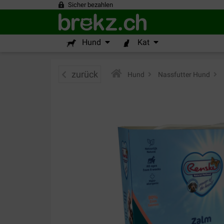
Sicher bezahlen
Hund
Kat
zurück
Hund
>
Nassfutter Hund
>