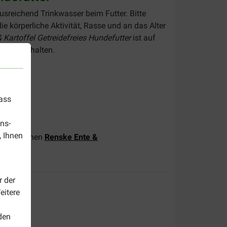
ausreichend Trinkwasser beim Futter. Bitte
e körperliche Aktivität, Rasse und an das Alter
Kartoffel Getreidefreies Hundefutter
ist auf
fehlung halten.
dass
ns-
, Ihnen
nen wir Ihnen
Renske Ente &
r der
eitere
den