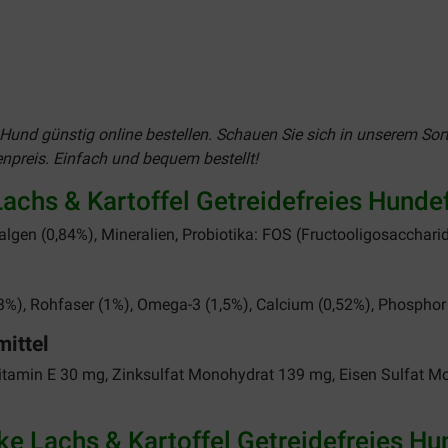
n Hund günstig online bestellen. Schauen Sie sich in unserem So
npreis. Einfach und bequem bestellt!
hs & Kartoffel Getreidefreies Hundef
algen (0,84%), Mineralien, Probiotika: FOS (Fructooligosacchari
3%), Rohfaser (1%), Omega-3 (1,5%), Calcium (0,52%), Phosphor 
ittel
Vitamin E 30 mg, Zinksulfat Monohydrat 139 mg, Eisen Sulfat M
 Lachs & Kartoffel Getreidefreies Hu