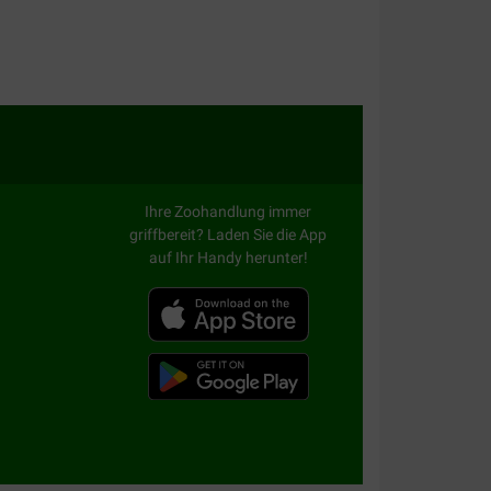
Leistungsverhältnis:
 tijd en mijn hond vindt het lekker. Pluspunt; bij
er dan andere aanbieders.
Ihre Zoohandlung immer
griffbereit? Laden Sie die App
alität:
Preis –
auf Ihr Handy herunter!
Leistungsverhältnis:
bij de bezorging was de verpakking van 1 van de