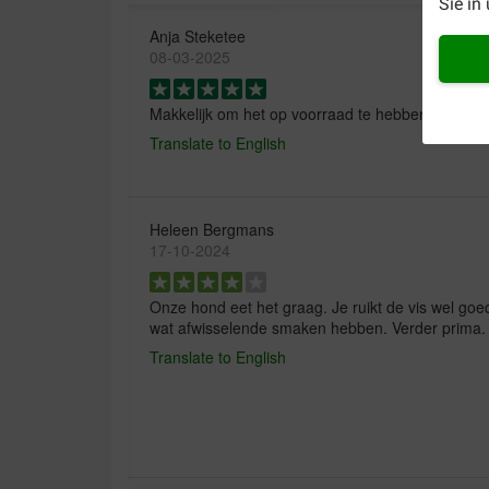
Sie in
Anja Steketee
08-03-2025
Makkelijk om het op voorraad te hebben!
Translate to English
Heleen Bergmans
17-10-2024
Onze hond eet het graag. Je ruikt de vis wel goed. 
wat afwisselende smaken hebben. Verder prima.
Translate to English