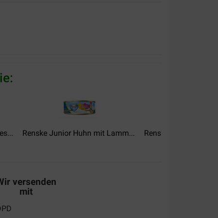
alität:
Preis –
Leistungsverhältnis:
 alles vies en open er word ook niet gereageerd
ie:
s...
Renske Junior Huhn mit Lamm...
Renske Huhn mit Rind
Wir versenden
mit
alität:
Preis –