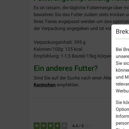
Es ist ratsam, die tägliche Futtermenge über mi
bewahren Sie das Futter zudem stets trocken un
Ihres Tieres angepasst werden um das optimale
der Verpackung angegeben und ist vollkommen 
Brek
Verpackungsinhalt: 395 g
Kalorien/100g: 125 kcal
Bei Br
Empfehlung: 1-1,5 Beutel/15kg Körpergewicht
unsere
Sie si
Ein anderes Futter?
können
und Ma
Sind Sie auf der Suche nach einer Alternative 
releva
Kaninchen
empfehlen.
Werbun
Sie kö
Option
Inform
person
4.4
/
5
(
31
)