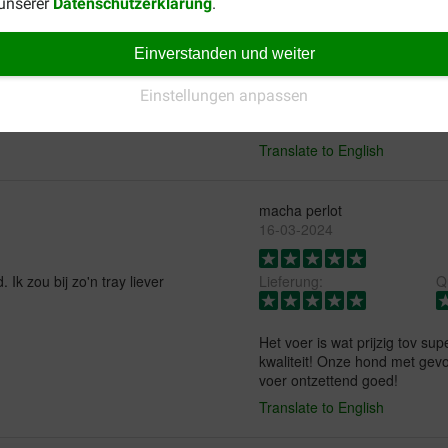
 unserer
Datenschutzerklärung
.
Muruel B
17-10-2024
Einverstanden und weiter
Einstellungen anpassen
Prima product , ik geef het 2 
brokken
Translate to English
macha perlot
16-03-2024
Ik zou bij zo'n tray liever
Lieferung:
Qu
Het voer is wat prijzig tov su
kwaliteit! Onze hond met gevo
voer ontzettend goed!
Translate to English