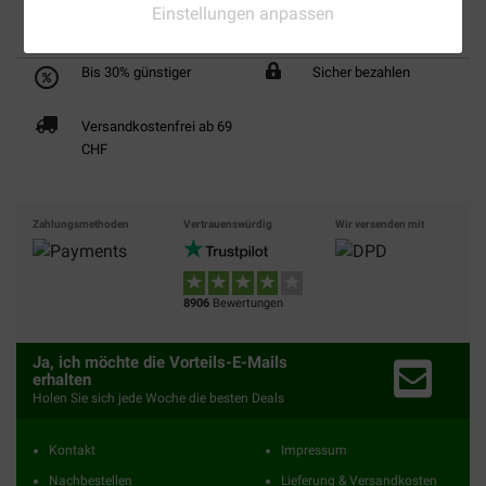
Einstellungen anpassen
Bis 30% günstiger
Sicher bezahlen
Versandkostenfrei ab 69
CHF
Zahlungsmethoden
Vertrauenswürdig
Wir versenden mit
8906
Bewertungen
Ja, ich möchte die Vorteils-E-Mails
erhalten
Holen Sie sich jede Woche die besten Deals
Kontakt
Impressum
Nachbestellen
Lieferung & Versandkosten