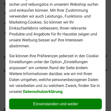
zwischen 10 und 25 kg zu unterstützen.
sicher und reibungslos in unserem Webshop surfen
und einkaufen können. Mit Ihrer Zustimmung
Ab einem Alter von 7 Jahren
verwenden wir auch Leistungs-, Funktions- und
Marketing-Cookies. So können wir Ihr
Unterstützt die Muskelmasse
Einkaufserlebnis verbessern, Ihnen relevante
Trägt zu gesunder Haut und einem geschmeidigen Fell
Produkte und Angebote für Ihr Haustier zeigen und
bei
unsere Werbung besser auf Ihre Interessen
abstimmen.
Sie können Ihre Präferenzen jederzeit in den Cookie-
Mehr Produktinfos
Einstellungen unter der Option „Einstellungen
anpassen“ am unteren Rand der Seite ändern.
Reviews
Weitere Informationen darüber, wie wir mit Ihren
Daten umgehen, welche personenbezogenen Daten
wir verarbeiten und zu welchem Zweck, finden Sie in
unserer
Datenschutzerklärung
.
Einverstanden und weiter
Royal Canin Expert Adult...
Royal Canin Expert Neutered...