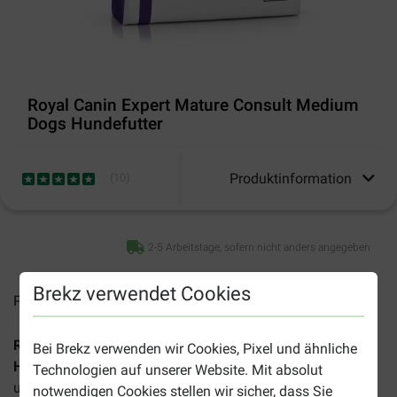
Royal Canin Expert Mature Consult Medium
Dogs Hundefutter
Produktinformation
(
10
)
2-5 Arbeitstage, sofern nicht anders angegeben
Brekz verwendet Cookies
Preise inkl. MwSt zzgl.
Versandkosten
Royal Canin Expert Mature Consult Medium Dogs
Bei Brekz verwenden wir Cookies, Pixel und ähnliche
Hundefutter
wurde speziell entwickelt, um die Gesundheit
Technologien auf unserer Website. Mit absolut
und Vitalität Ihres alternden, mittelgroßen Hundes
notwendigen Cookies stellen wir sicher, dass Sie