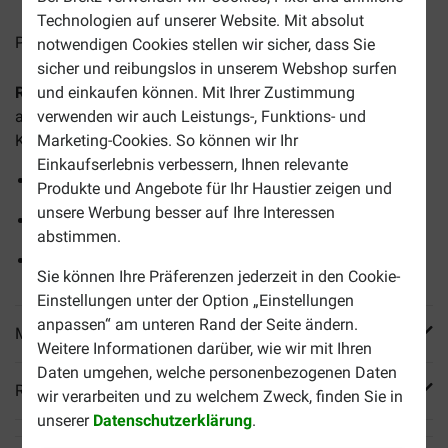
Technologien auf unserer Website. Mit absolut
Preise inkl. MwSt zzgl.
Versandkosten
notwendigen Cookies stellen wir sicher, dass Sie
sicher und reibungslos in unserem Webshop surfen
Royal Canin Sterilised 7+ Katzenfutter
ist ein
und einkaufen können. Mit Ihrer Zustimmung
ausgewogenes, vollwertiges Trockenfutter für kastrierte
verwenden wir auch Leistungs-, Funktions- und
Katzen ab 7 Jahren.
Marketing-Cookies. So können wir Ihr
Einkaufserlebnis verbessern, Ihnen relevante
Hilft bei der Erhaltung eines gesunden Gewichts
Produkte und Angebote für Ihr Haustier zeigen und
unsere Werbung besser auf Ihre Interessen
Unterstützt die Nieren
abstimmen.
Unterstützt die Harnwege
Sie können Ihre Präferenzen jederzeit in den Cookie-
Einstellungen unter der Option „Einstellungen
anpassen“ am unteren Rand der Seite ändern.
Mehr Produktinfos
Weitere Informationen darüber, wie wir mit Ihren
Daten umgehen, welche personenbezogenen Daten
Reviews
wir verarbeiten und zu welchem Zweck, finden Sie in
unserer
Datenschutzerklärung
.