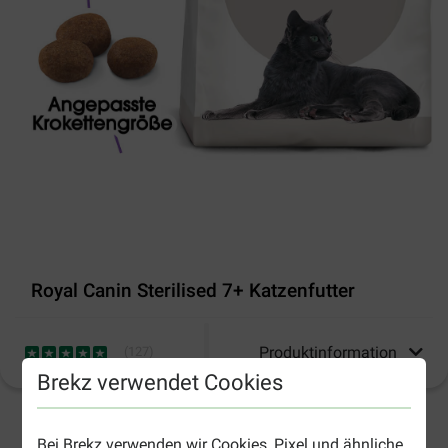
Royal Canin Sterilised 7+ Katzenfutter
Produktinformation
(
127
)
Brekz verwendet Cookies
2-5 Arbeitstage, sofern nicht anders angegeben
Bei Brekz verwenden wir Cookies, Pixel und ähnliche