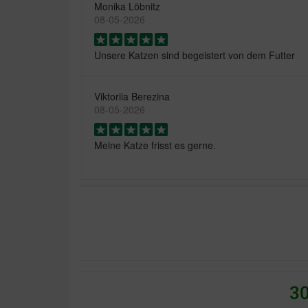
Monika Löbnitz
08-05-2026
Unsere Katzen sind begeistert von dem Futter
Viktoriia Berezina
08-05-2026
Meine Katze frisst es gerne.
Giorgio Magnet
19-12-2024
Schmeckt meinet katze sehr gut
Translate to English
30