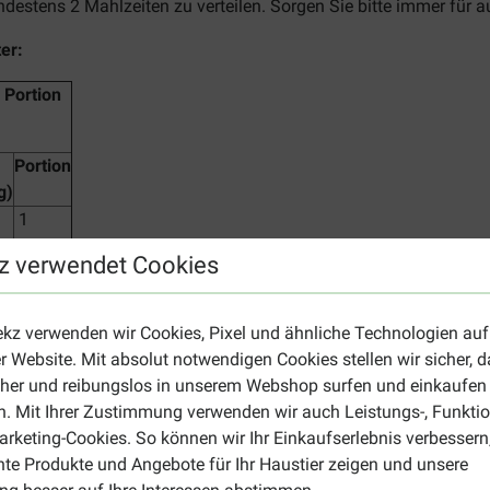
ndestens 2 Mahlzeiten zu verteilen. Sorgen Sie bitte immer für 
er:
 Portion
Portion
g)
1
z verwendet Cookies
1
1
ekz verwenden wir Cookies, Pixel und ähnliche Technologien auf
1
r Website. Mit absolut notwendigen Cookies stellen wir sicher, 
cher und reibungslos in unserem Webshop surfen und einkaufen
. Mit Ihrer Zustimmung verwenden wir auch Leistungs-, Funktio
t verschlossen auf. Die Haltbarkeit ist auf der Verpackung angeg
rketing-Cookies. So können wir Ihr Einkaufserlebnis verbessern
nte Produkte und Angebote für Ihr Haustier zeigen und unsere