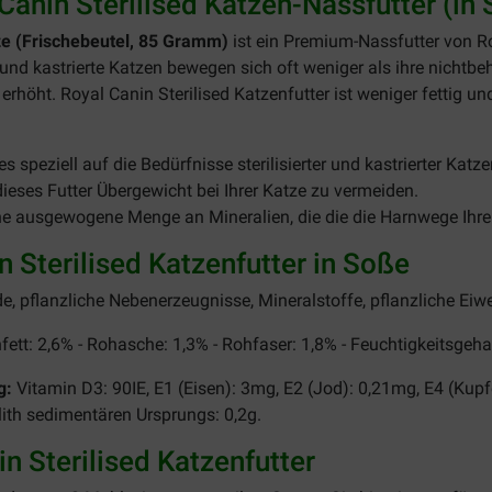
anin Sterilised Katzen-Nassfutter (in
tze (Frischebeutel, 85 Gramm)
ist ein Premium-Nassfutter von Roy
te und kastrierte Katzen bewegen sich oft weniger als ihre nichtb
höht. Royal Canin Sterilised Katzenfutter ist weniger fettig und 
s speziell auf die Bedürfnisse sterilisierter und kastrierter Kat
ieses Futter Übergewicht bei Ihrer Katze zu vermeiden.
ne ausgewogene Menge an Mineralien, die die die Harnwege Ihrer
Sterilised Katzenfutter in Soße
e, pflanzliche Nebenerzeugnisse, Mineralstoffe, pflanzliche Eiwe
ett: 2,6% - Rohasche: 1,3% - Rohfaser: 1,8% - Feuchtigkeitsgeha
g:
Vitamin D3: 90IE, E1 (Eisen): 3mg, E2 (Jod): 0,21mg, E4 (Kupf
olith sedimentären Ursprungs: 0,2g.
n Sterilised Katzenfutter