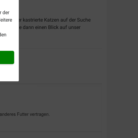
r der
isierte oder kastrierte Katzen auf der Suche
eitere
Nehmen Sie dann einen Blick auf unser
den
n anderes Futter vertragen.