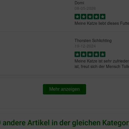
Domi
08-05-2026
Meine Katze liebt dieses Futt
Thorsten Schlichting
19-12-2024
Meine Katze ist sehr zufriede
ist, freut sich der Mensch Toll
Manuela Stibane
17-12-2024
Mehr anzeigen
Das Nassfutter ist klasse. W
angeht, ist es mal super mal
 andere Artikel in der gleichen Kategor