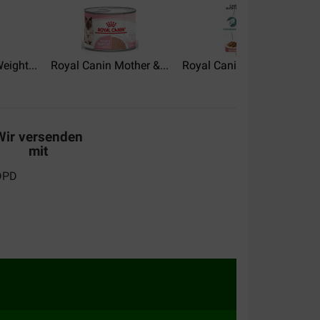
nsere Katze verschlingt das Futter...
eight...
Royal Canin Mother &...
Royal Canin Hairball Care...
Wir versenden
mit