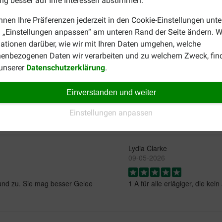
g besser auf Ihre Interessen abstimmen.
nnen Ihre Präferenzen jederzeit in den Cookie-Einstellungen unte
uch
in Gelee
erhältlich. Sind Sie anstelle von Nassfutter für steril
 „Einstellungen anpassen“ am unteren Rand der Seite ändern. W
Sie Futter, welches speziell auf ältere Katzen abgestimmt ist? 
ationen darüber, wie wir mit Ihren Daten umgehen, welche
!
enbezogenen Daten wir verarbeiten und zu welchem Zweck, fin
 unserer
Datenschutzerklärung
.
Einverstanden und weiter
Einstellungen anpassen
Lydia Clarke
09-05-2026
und zu. Sie mag besser Gelee
1 A für alle erlägiger, die kei