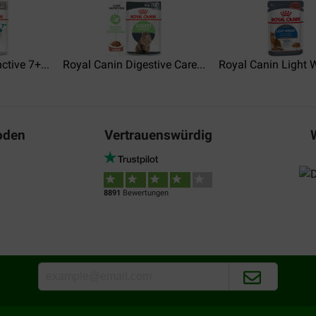
Silvana
01-09-2023
Alles bestens- gerne wieder. U
ctive 7+...
Royal Canin Digestive Care...
Royal Canin Light W
oden
Vertrauenswürdig
8891
Bewertungen