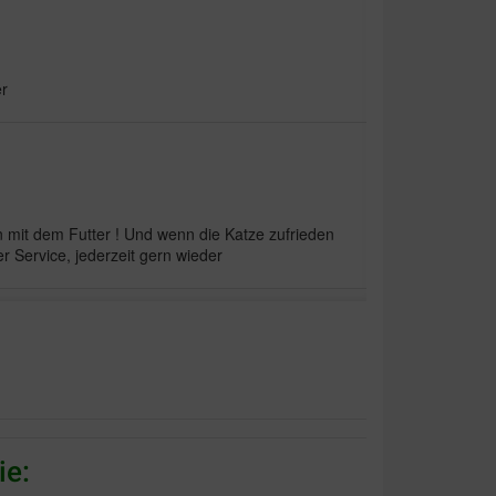
er
n mit dem Futter ! Und wenn die Katze zufrieden
er Service, jederzeit gern wieder
as aber das mögen meiner wählerischen Katzen
 zum zuscharren
ie: