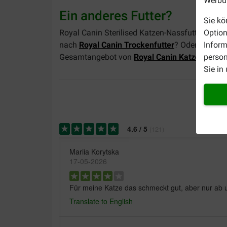
Werbun
Ein anderes Futter?
Sie kö
Royal Canin Sterilised Katzen-Nassfutter ist a
Option
nach
Royal Canin Trockenfutter
? Oder suchen 
Inform
Gesamtangebot von
Royal Canin Katzenfutter
person
Sie in
4.6
/
5
(
121
)
Mariia Korytska
17-05-2026
Für meine Katze das schmeckt gut, aber nur ab 
Translate to English