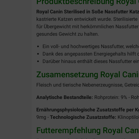
Produktbeschreibung Royal C
Royal Canin Sterilised in Soße Nassfutter Ka
kastrierte Katzen entwickelt wurde. Sterilisier
für Übergewicht mit herkömmlichen Nassfutter er
gesundes Gewicht zu halten.
Ein voll- und hochwertiges Nassfutter, welche
Dank des angepassten Energiegehalts hilft d
Darüber hinaus enthält dieses Nassfutter ei
Zusamensetzung Royal Canin 
Fleisch und tierische Nebenerzeugnisse, Getreid
Analytische Bestandteile:
Rohprotein: 9% - Rohf
Ernährungsphysiologische Zusatzstoffe per K
9mg -
Technologische Zusatzstoffe:
Klinoptil
Futterempfehlung Royal Cani