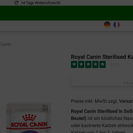
14 Tage Widerrufsrecht
 Canin
Royal Canin Sterilised K
(
121
)
2-5 A
Preise inkl. MwSt zzgl.
Versa
Royal Canin Sterilised in So
Beutel)
ist ein köstliches Nass
oder kastrierte Katzen entwick
Katzen von 1 bis 7 Jahren.