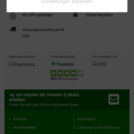
Einstellungen anpassen
Bis 30% günstiger
Sicher bezahlen
Versandkostenfrei ab 69
CHF
Zahlungsmethoden
Vertrauenswürdig
Wir versenden mit
8901
Bewertungen
Ja, ich möchte die Vorteils-E-Mails
erhalten
Holen Sie sich jede Woche die besten Deals
Kontakt
Impressum
Nachbestellen
Lieferung & Versandkosten