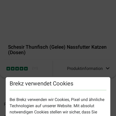
Schesir Thunfisch (Gelee) Nassfutter Katzen
(Dosen)
Produktinformation
(
11
)
Brekz verwendet Cookies
2-5 Arbeitstage, sofern nicht anders angegeben
Bei Brekz verwenden wir Cookies, Pixel und ähnliche
Preise inkl. MwSt zzgl.
Versandkosten
Technologien auf unserer Website. Mit absolut
notwendigen Cookies stellen wir sicher, dass Sie