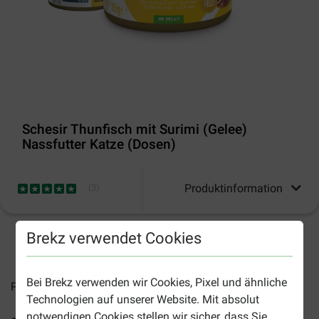
Schesir Thunfisch mit Surimi (Gelee)
Nassfutter Katze (Dosen)
Produktinformation
(
3
)
Brekz verwendet Cookies
2-5 Arbeitstage, sofern nicht anders angegeben
Bei Brekz verwenden wir Cookies, Pixel und ähnliche
Preise inkl. MwSt zzgl.
Versandkosten
Technologien auf unserer Website. Mit absolut
notwendigen Cookies stellen wir sicher, dass Sie