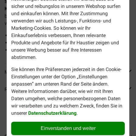
Schesir Thunfisch mit Surimi Nassfutter in Gelee für
sicher und reibungslos in unserem Webshop surfen
Katzen
ist ein Dosenfutter von hoher Qualität und mit den
und einkaufen können. Mit Ihrer Zustimmung
besten Zutaten, um Ihren vierbeinigen Freund zu
verwenden wir auch Leistungs-, Funktions- und
verwöhnen. Eine Dose enthält 85 Gramm.
Marketing-Cookies. So können wir Ihr
100% natürlich
Einkaufserlebnis verbessern, Ihnen relevante
Die beste Qualität
Produkte und Angebote für Ihr Haustier zeigen und
Alleinfuttermittel mit ausgezeichnetem Geschmack
unsere Werbung besser auf Ihre Interessen
abstimmen.
Sie können Ihre Präferenzen jederzeit in den Cookie-
Mehr Produktinfos
Einstellungen unter der Option „Einstellungen
anpassen“ am unteren Rand der Seite ändern.
Reviews
Weitere Informationen darüber, wie wir mit Ihren
Daten umgehen, welche personenbezogenen Daten
wir verarbeiten und zu welchem Zweck, finden Sie in
unserer
Datenschutzerklärung
.
Einverstanden und weiter