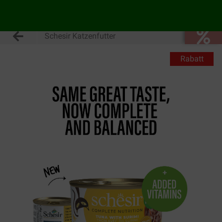
Schesir Katzenfutter
Rabatt