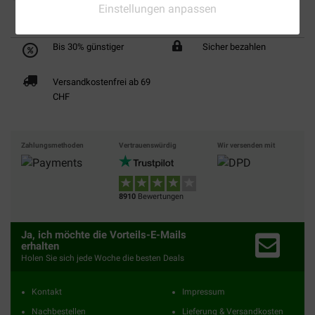
Einstellungen anpassen
Bis 30% günstiger
Sicher bezahlen
Versandkostenfrei ab 69
CHF
Zahlungsmethoden
Vertrauenswürdig
Wir versenden mit
8910
Bewertungen
Ja, ich möchte die Vorteils-E-Mails
erhalten
Holen Sie sich jede Woche die besten Deals
Kontakt
Impressum
Nachbestellen
Lieferung & Versandkosten