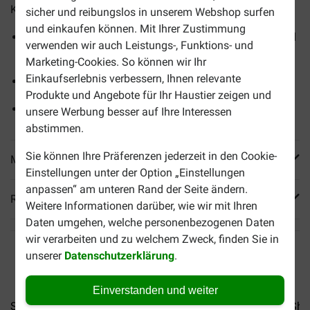
Katzen. Eine Packung enthält 12 Beutel à 85 Gramm.
sicher und reibungslos in unserem Webshop surfen
und einkaufen können. Mit Ihrer Zustimmung
Mit 4 Sorten: Weißfisch, Lachs und Köhler, Kabeljau und
verwenden wir auch Leistungs-, Funktions- und
Meeresfisch
Marketing-Cookies. So können wir Ihr
Einkaufserlebnis verbessern, Ihnen relevante
Ohne künstliche Farbstoffe und Konservierungsmittel
Produkte und Angebote für Ihr Haustier zeigen und
Praktische Portionsbeutel à 85 g
unsere Werbung besser auf Ihre Interessen
abstimmen.
Sie können Ihre Präferenzen jederzeit in den Cookie-
Mehr Produktinfos
Einstellungen unter der Option „Einstellungen
anpassen“ am unteren Rand der Seite ändern.
Reviews
Weitere Informationen darüber, wie wir mit Ihren
Daten umgehen, welche personenbezogenen Daten
wir verarbeiten und zu welchem Zweck, finden Sie in
unserer
Datenschutzerklärung
.
Einverstanden und weiter
Sheba Classics Paté mit...
Sheba Classics Paté mit...
Sheb