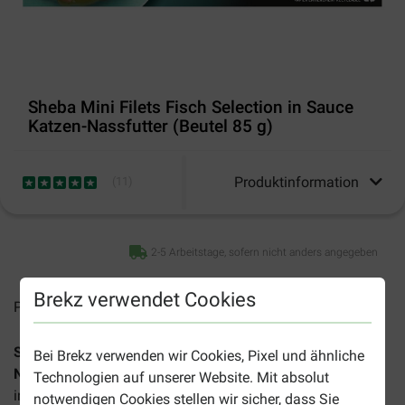
Sheba Mini Filets Fisch Selection in Sauce
Katzen-Nassfutter (Beutel 85 g)
Produktinformation
(
11
)
2-5 Arbeitstage, sofern nicht anders angegeben
Brekz verwendet Cookies
Preise inkl. MwSt zzgl.
Versandkosten
Sheba Mini Filets Fisch in Sauce Selection Katzen-
Bei Brekz verwenden wir Cookies, Pixel und ähnliche
Nassfutter
ist eine luxuriöse Mischung aus zarten Streifen
Technologien auf unserer Website. Mit absolut
in einer köstlichen Sauce. Geeignet für ausgewachsene
notwendigen Cookies stellen wir sicher, dass Sie