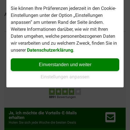
Sie können Ihre Präferenzen jederzeit in den Cookie-
Angelrute mit Kabelball für...
Angelrute mit Federn für...
Sp
Einstellungen unter der Option „Einstellungen
anpassen“ am unteren Rand der Seite ändern.
Weitere Informationen darüber, wie wir mit Ihren
Bis 30% günstiger
Sicher bezahlen
Daten umgehen, welche personenbezogenen Daten
wir verarbeiten und zu welchem Zweck, finden Sie in
unserer
Datenschutzerklärung
.
Versandkostenfrei ab 69
CHF
Einverstanden und weiter
Einstellungen anpassen
Zahlungsmethoden
Vertrauenswürdig
Wir versenden mit
8891
Bewertungen
Ja, ich möchte die Vorteils-E-Mails
erhalten
Holen Sie sich jede Woche die besten Deals