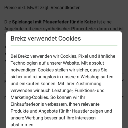
Preise inkl. MwSt zzgl.
Versandkosten
Die
Spielangel mit Pfauenfeder für die Katze
ist eine
Angelrute mit einer synthetischer Pfauenfeder daran und ist
für jede Katze geeignet.
Brekz verwendet Cookies
Fordert zum Spielen heraus
Stundenlanger Spaß
Bei Brekz verwenden wir Cookies, Pixel und ähnliche
Stimuliert den Jagdinstinkt
Technologien auf unserer Website. Mit absolut
notwendigen Cookies stellen wir sicher, dass Sie
sicher und reibungslos in unserem Webshop surfen
Mehr Produktinfos
und einkaufen können. Mit Ihrer Zustimmung
verwenden wir auch Leistungs-, Funktions- und
Marketing-Cookies. So können wir Ihr
Reviews
Einkaufserlebnis verbessern, Ihnen relevante
Produkte und Angebote für Ihr Haustier zeigen und
unsere Werbung besser auf Ihre Interessen
abstimmen.