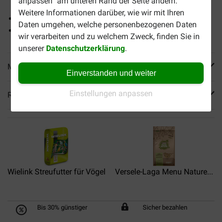
anpassen“ am unteren Rand der Seite ändern.
Nüssen
Weitere Informationen darüber, wie wir mit Ihren
Ganzjährig fütterbar
Daten umgehen, welche personenbezogenen Daten
Kann ausgestreut werden
wir verarbeiten und zu welchem Zweck, finden Sie in
unserer
Datenschutzerklärung
.
Mehr Produktinfos
Einverstanden und weiter
Einstellungen anpassen
Reviews
Wielink Streufutter für Vögel
Versele-Laga Menu Nature...
Bis 30% günstiger
Sicher bezahlen