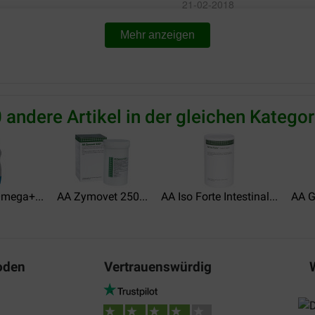
21-02-2018
Mehr anzeigen
Preis –
houdt de kat goed rustig in 
Leistungsverhältnis:
Translate to English
abletten en heb helaas geen
stiger wordt, jammer het was
 niet geholpen
 andere Artikel in der gleichen Kategor
mega+...
AA Zymovet 250...
AA Iso Forte Intestinal...
AA G
den we wat resultaat
oden
Vertrauenswürdig