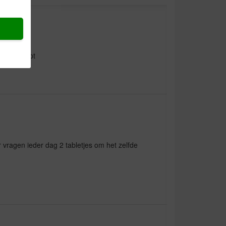
den gehoopt
r vragen ieder dag 2 tabletjes om het zelfde