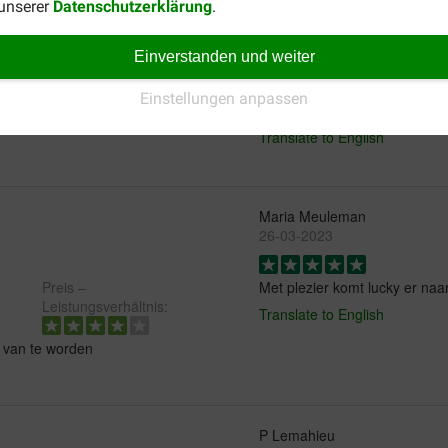
 unserer
Datenschutzerklärung
.
Pieters
Einverstanden und weiter
26-11-2024
Einstellungen anpassen
etwat snel van dr stuk is,
Prima .Precies zoals we had
er voor haar.
Translate to English
Maria Meuleman
26-03-2023
Preis –
Met plezier komt lucky er naa
Leistungsverhältnis:
Translate to English
er van te worden
P Lemahieu