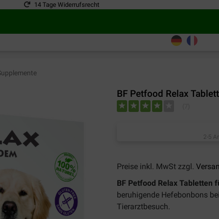
14 Tage Widerrufsrecht
upplemente
BF Petfood Relax Tablet
(
7
)
2-5 A
Preise inkl. MwSt zzgl.
Versa
BF Petfood Relax Tabletten 
beruhigende Hefebonbons bei 
Tierarztbesuch.