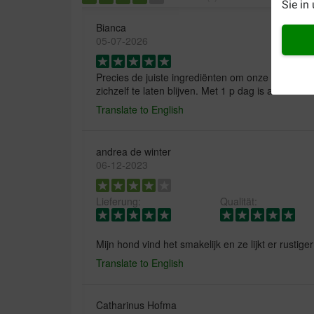
Sie in
Bianca
05-07-2026
Precies de juiste ingrediënten om onze poes, die i
zichzelf te laten blijven. Met 1 p dag is alles leuk
Translate to English
andrea de winter
06-12-2023
Lieferung:
Qualität:
Mijn hond vind het smakelijk en ze lijkt er rustig
Translate to English
Catharinus Hofma