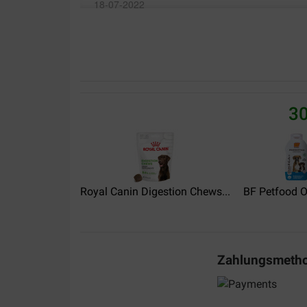
18-07-2022
Lieferung:
Qualität:
geef al de volledige hoeveelheid van de RELAX t
enkel resultaat gezien/opgemerkt dat de hond ru
het proberen waard maar heeft onze hond totaal
30
Translate to English
monique zijpveld-cramm
07-02-2018
Royal Canin Digestion Chews...
BF Petfood O
Na een aantal dagen het te hebben gegeven had
Translate to English
Zahlungsmeth