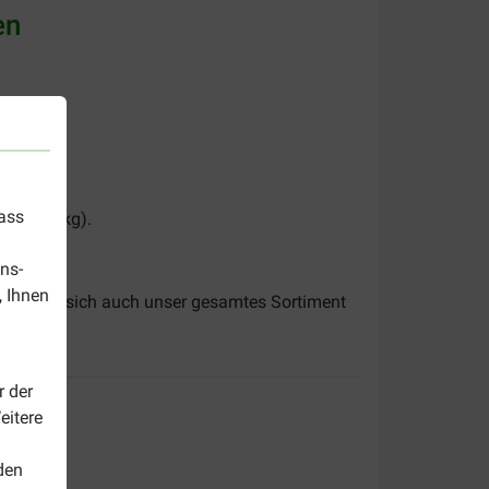
en
dass
5,01 mg/kg).
ns-
, Ihnen
Sehen Sie sich auch unser gesamtes Sortiment
r der
eitere
den