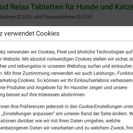
 Relax Tabletten für Hunde und Katz
, Baldrian (3,33%) und Passionsblume (3,33%).
z verwendet Cookies
(0,24%), Rohasche (6,28%) und Feuchtigkeit (6,93%).
ekz verwenden wir Cookies, Pixel und ähnliche Technologien auf
r Website. Mit absolut notwendigen Cookies stellen wir sicher, 
(69,28 mg/kg), Vitamin D3 (13.126,08 IE/kg) und Vitamin E (28
cher und reibungslos in unserem Webshop surfen und einkaufen
odukt für Ihr Tier?
. Mit Ihrer Zustimmung verwenden wir auch Leistungs-, Funktio
rketing-Cookies. So können wir Ihr Einkaufserlebnis verbessern
blets für Hund und Katze
bestellen, um Ihr Tier zu beruhigen. 
nte Produkte und Angebote für Ihr Haustier zeigen und unsere
n
an.
g besser auf Ihre Interessen abstimmen.
nnen Ihre Präferenzen jederzeit in den Cookie-Einstellungen unte
 „Einstellungen anpassen“ am unteren Rand der Seite ändern. W
ationen darüber, wie wir mit Ihren Daten umgehen, welche
enbezogenen Daten wir verarbeiten und zu welchem Zweck, fin