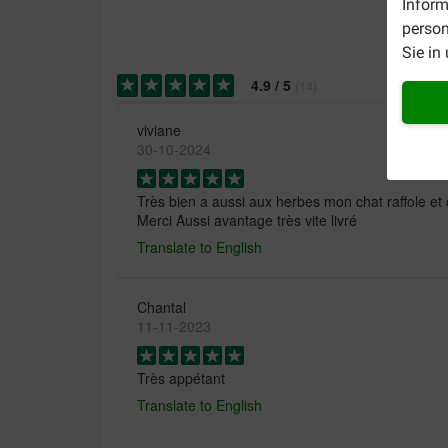
Inform
person
Sie in
4.9
/
5
(
14
)
viviane
30-10-2024
Très bien a aussi aux herbes mon chat raffole et 
Merci Aussi avantage très vite livré
Translate to English
Chantal
11-11-2023
Très appétant
Translate to English