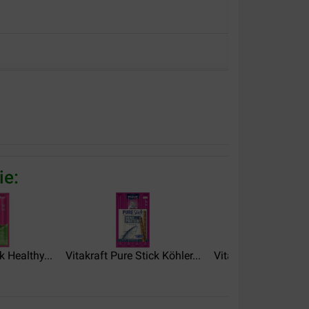
alität:
Preis –
Leistungsverhältnis:
ie:
k Healthy...
Vitakraft Pure Stick Köhler...
Vitakraft Vita Natura