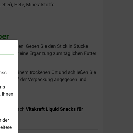
eber), Hefe, Mineralstoffe.
eber
tert werden. Geben Sie den Stick in Stücke
 sind nur eine Ergänzung zum täglichen Futter
ticks an einem trockenen Ort und schließen Sie
dass
nack ist auf der Verpackung angegeben und
ns-
, Ihnen
ie dann nach
Vitakraft Liquid Snacks für
r der
eitere