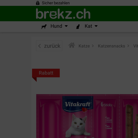
Sicher bezahlen
Hund
Kat
zurück
Katze
>
Katzensnacks
>
Vi
Rabatt