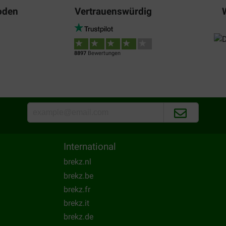
Berna Noom
oden
Vertrauenswürdig
08-07-2019
katten zijn er gek op
Translate to English
8897
Bewertungen
International
brekz.nl
brekz.be
brekz.fr
brekz.it
brekz.de