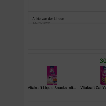
Ankie van der Linden
14-09-2022
Lieferung:
Qualität:
Aantrekkelijke prijs voor een heel geliefde katten
Translate to English
30
Impact Zino (Deejay Zi)
30-11-2021
Top & Snel! Meer kan je niet wensen
Vitakraft Liquid Snacks mit...
Vitakraft Cat Y
Translate to English