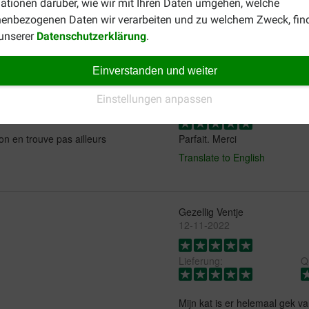
ationen darüber, wie wir mit Ihren Daten umgehen, welche
enbezogenen Daten wir verarbeiten und zu welchem Zweck, fin
 unserer
Datenschutzerklärung
.
Einverstanden und weiter
VERONIQUE FROMENT
Einstellungen anpassen
29-07-2024
on en trouve pas ailleurs
Parfait. Merci
Translate to English
Gezellig Ventje
12-11-2022
Lieferung:
Qu
Mijn kat is er helemaal gek va