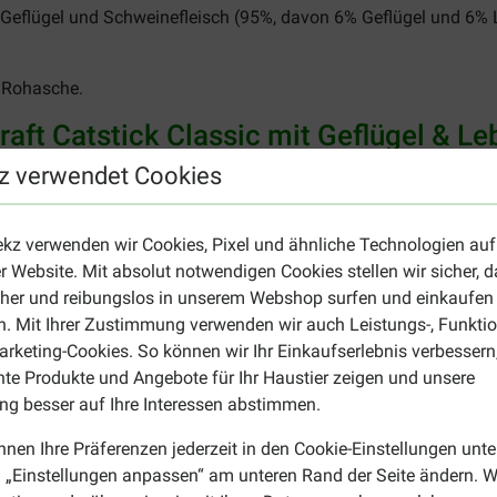
 Geflügel und Schweinefleisch (95%, davon 6% Geflügel und 6% L
, 9% Rohasche.
aft Catstick Classic mit Geflügel & L
z verwendet Cookies
r Katzensnack können als Leckerli zwischen den Mahlzeiten gefüt
menge hängt von den Essgewohnheiten Ihrer Katze ab. Die Sticks
ekz verwenden wir Cookies, Pixel und ähnliche Technologien auf
chend frisches Trinkwasser zur Verfügung hat. Lagern Sie die S
r Website. Mit absolut notwendigen Cookies stellen wir sicher, 
it von Vitakraft Catstick Classic mit Geflügel & Leber Katzens
cher und reibungslos in unserem Webshop surfen und einkaufen
e Fütterungsempfehlung halten.
. Mit Ihrer Zustimmung verwenden wir auch Leistungs-, Funktio
rketing-Cookies. So können wir Ihr Einkaufserlebnis verbessern
nte Produkte und Angebote für Ihr Haustier zeigen und unsere
g besser auf Ihre Interessen abstimmen.
n Produkt, z.B. einem flüssigen Snack von Vitakraft? Schauen S
uf unserer Übersichtsseite
Katzensnacks
.
nnen Ihre Präferenzen jederzeit in den Cookie-Einstellungen unte
 „Einstellungen anpassen“ am unteren Rand der Seite ändern. W