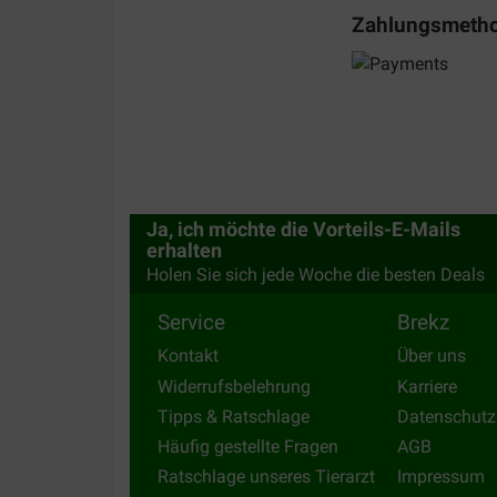
Darneviel
Zahlungsmeth
10-08-2019
De kat vind het heerlijk
Translate to English
Ja, ich möchte die Vorteils-E-Mails
erhalten
Holen Sie sich jede Woche die besten Deals
Service
Brekz
Kontakt
Über uns
Widerrufsbelehrung
Karriere
Tipps & Ratschlage
Datenschutz
Häufig gestellte Fragen
AGB
Ratschlage unseres Tierarzt
Impressum