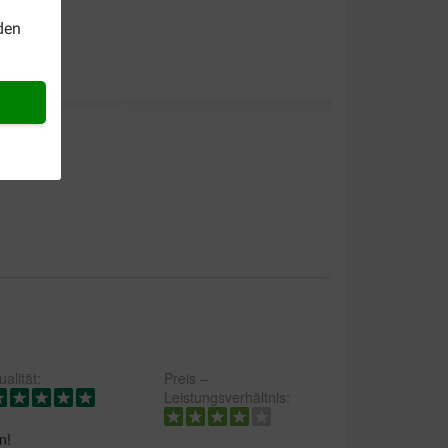
den
alität:
Preis –
Leistungsverhältnis:
n!