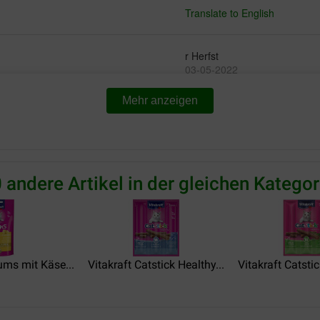
Translate to English
r Herfst
03-05-2022
Mehr anzeigen
Preis –
Lieferung:
Qu
Leistungsverhältnis:
snack!
Gewoon goed !
Translate to English
 andere Artikel in der gleichen Kategor
Client Mme Wolf bernadette
13-01-2020
mon chat adore
ums mit Käse...
Vitakraft Catstick Healthy...
Vitakraft Catstic
Translate to English