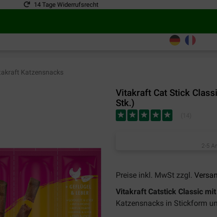
14 Tage Widerrufsrecht
takraft Katzensnacks
Vitakraft Cat Stick Clas
Stk.)
(
14
)
2-5 A
Preise inkl. MwSt zzgl.
Versa
Vitakraft Catstick Classic mi
Katzensnacks in Stickform und