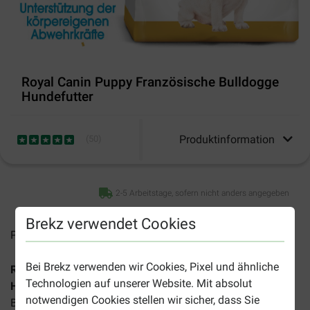
Royal Canin Puppy Französische Bulldogge
Hundefutter
Produktinformation
(
50
)
2-5 Arbeitstage, sofern nicht anders angegeben
Brekz verwendet Cookies
Preise inkl. MwSt zzgl.
Versandkosten
Bei Brekz verwenden wir Cookies, Pixel und ähnliche
Royal Canin Puppy (Welpen) Französische Bulldogge
Technologien auf unserer Website. Mit absolut
Hundefutter
ist ein Spezialfutter für Französische
notwendigen Cookies stellen wir sicher, dass Sie
Bulldoggen-Welpen unter 1 Jahr.