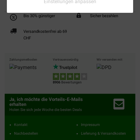
Einstellungen anpassen
Bis 30% günstiger
Sicher bezahlen
Versandkostenfrei ab 69
CHF
Zahlungsmethoden
Vertrauenswürdig
Wir versenden mit
8906
Bewertungen
Ja, ich möchte die Vorteils-E-Mails
erhalten
Holen Sie sich jede Woche die besten Deals
Kontakt
Impressum
Nachbestellen
Lieferung & Versandkosten