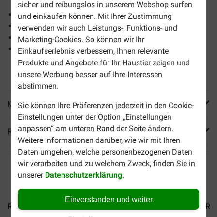
sicher und reibungslos in unserem Webshop surfen
leicht verdaulich
und einkaufen können. Mit Ihrer Zustimmung
Gesunde Entwicklung der Muskeln
verwenden wir auch Leistungs-, Funktions- und
Gesunde Entwicklung der Gelenke
Marketing-Cookies. So können wir Ihr
Gute körperliche Verfassung
Einkaufserlebnis verbessern, Ihnen relevante
Produkte und Angebote für Ihr Haustier zeigen und
unsere Werbung besser auf Ihre Interessen
abstimmen.
Mehr Produktinfos
Sie können Ihre Präferenzen jederzeit in den Cookie-
Einstellungen unter der Option „Einstellungen
anpassen“ am unteren Rand der Seite ändern.
Reviews
Weitere Informationen darüber, wie wir mit Ihren
Daten umgehen, welche personenbezogenen Daten
wir verarbeiten und zu welchem Zweck, finden Sie in
unserer
Datenschutzerklärung
.
Einverstanden und weiter
Royal Canin Puppy Mini...
Royal Canin Puppy Mops...
Roy