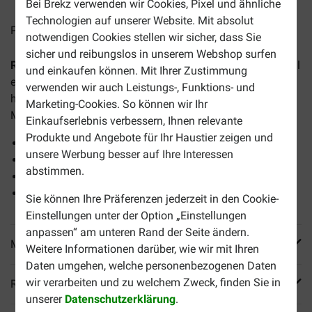
Bei Brekz verwenden wir Cookies, Pixel und ähnliche
Technologien auf unserer Website. Mit absolut
Preise inkl. MwSt zzgl.
Versandkosten
notwendigen Cookies stellen wir sicher, dass Sie
sicher und reibungslos in unserem Webshop surfen
Royal Canin Puppy Mops (Pug) Hundefutter
ist ein speziell
und einkaufen können. Mit Ihrer Zustimmung
entwickeltes Trockenfutter für Mops-Welpen und
verwenden wir auch Leistungs-, Funktions- und
heranwachsende Mopshunde bis zu einem Alter von 10
Marketing-Cookies. So können wir Ihr
Monaten.
Einkaufserlebnis verbessern, Ihnen relevante
Produkte und Angebote für Ihr Haustier zeigen und
Gesunde Haut
unsere Werbung besser auf Ihre Interessen
Hohe Verträglichkeit
abstimmen.
Unterstützung der Abwehrkräfte
Optimale Nahrungsaufnahme
Sie können Ihre Präferenzen jederzeit in den Cookie-
Einstellungen unter der Option „Einstellungen
anpassen“ am unteren Rand der Seite ändern.
Mehr Produktinfos
Weitere Informationen darüber, wie wir mit Ihren
Daten umgehen, welche personenbezogenen Daten
wir verarbeiten und zu welchem Zweck, finden Sie in
Reviews
unserer
Datenschutzerklärung
.