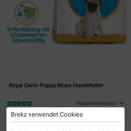
Royal Canin Puppy Mops Hundefutter
Produktinformation
(
13
)
Brekz verwendet Cookies
2-5 Arbeitstage, sofern nicht anders angegeben