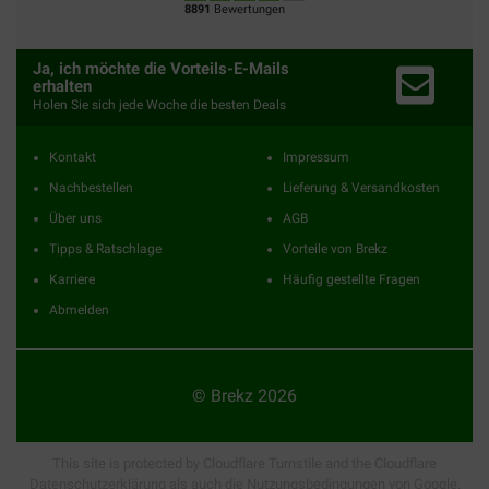
8891
Bewertungen
Ja, ich möchte die Vorteils-E-Mails
erhalten
Holen Sie sich jede Woche die besten Deals
Kontakt
Impressum
Nachbestellen
Lieferung & Versandkosten
Über uns
AGB
Tipps & Ratschlage
Vorteile von Brekz
Karriere
Häufig gestellte Fragen
Abmelden
© Brekz 2026
This site is protected by Cloudflare Turnstile and the Cloudflare
Datenschutzerklärung
als auch die
Nutzungsbedingungen
von Google.