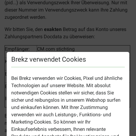
(pid...) als Verwendungszweck Ihrer Überweisung
. Nur mit
dieser Nummer im Verwendungszweck kann Ihre Zahlung
zugeordnet werden.
Wir bitten Sie, den
exakten
Betrag auf das Konto unseres
Zahlungspartners Docdata zu überweisen:
Empfänger:
CM.com stichting
Brekz verwendet Cookies
Kontonummer:
Bankleitzahl:
Bei Brekz verwenden wir Cookies, Pixel und ähnliche
Technologien auf unserer Website. Mit absolut
Bankname:
Deutsche Bank in Zurich
notwendigen Cookies stellen wir sicher, dass Sie
IBAN
CH75 8780 1003 0006 32000
sicher und reibungslos in unserem Webshop surfen
und einkaufen können. Mit Ihrer Zustimmung
verwenden wir auch Leistungs-, Funktions- und
Es ist wichtig, dass Sie die Eingaben der Zahlung korrekt
Marketing-Cookies. So können wir Ihr
machen. Wenn die Zahlungsdaten nicht ordnungsgemäß
Einkaufserlebnis verbessern, Ihnen relevante
ausgefüllt wurden oder fehlen, sind wir gezwungen Ihre