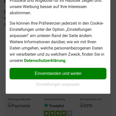
Produkte und Angebote für Ihr Haustier zeigen und
Bestellung als nicht erfüllt zu betrachten.
unsere Werbung besser auf Ihre Interessen
Bitte beachten Sie, wenn Sie die Zahlung per Vorauskasse
abstimmen.
wählen, wird Ihre Bestellung erst versendet, nachdem wir
Sie können Ihre Präferenzen jederzeit in den Cookie-
das Geld aus Ihrem Transfer erhalten haben!
Einstellungen unter der Option „Einstellungen
anpassen“ am unteren Rand der Seite ändern.
<
zur vorherigen Seite
Weitere Informationen darüber, wie wir mit Ihren
Daten umgehen, welche personenbezogenen Daten
wir verarbeiten und zu welchem Zweck, finden Sie in
unserer
Datenschutzerklärung
.
Bis 30% günstiger
Sicher bezahlen
Einverstanden und weiter
Versandkostenfrei ab 69
CHF
Einstellungen anpassen
Zahlungsmethoden
Vertrauenswürdig
Wir versenden mit