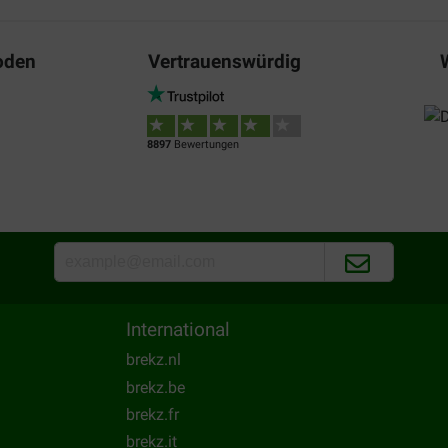
27-10-2019
oden
Vertrauenswürdig
ij onze havanezer is al voor
Ruikt niet vies. Gemakkelijk i
s gemakkelijk en de honden
het opgebruiken en als het nie
ga ik met doekje met
Translate to English
d inwrijven en daarna de
8897
Bewertungen
International
Viviane Guy Molto
brekz.nl
18-09-2017
brekz.be
ce produit me parait vraiment
brekz.fr
est beaucoup moins forte depu
brekz.it