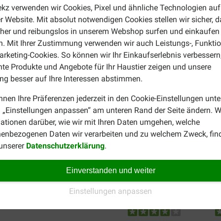
ekz verwenden wir Cookies, Pixel und ähnliche Technologien auf
r Website. Mit absolut notwendigen Cookies stellen wir sicher, 
cher und reibungslos in unserem Webshop surfen und einkaufen
. Mit Ihrer Zustimmung verwenden wir auch Leistungs-, Funktio
rketing-Cookies. So können wir Ihr Einkaufserlebnis verbessern
nte Produkte und Angebote für Ihr Haustier zeigen und unsere
g besser auf Ihre Interessen abstimmen.
Herbert Jacob
05-01-2023
nnen Ihre Präferenzen jederzeit in den Cookie-Einstellungen unte
 „Einstellungen anpassen“ am unteren Rand der Seite ändern. W
 Hund (DSH 3,5 Jahre)
Unser Hund und wir sind sehr
ationen darüber, wie wir mit Ihren Daten umgehen, welche
rempfehlen. Der Zahnbelag
Produckt verwenden sind ihr
enbezogenen Daten wir verarbeiten und zu welchem Zweck, fin
mehr.
 unserer
Datenschutzerklärung
.
Bernadette
Einverstanden und weiter
17-04-2024
Einstellungen anpassen
inden het lekker
Lieferung:
Qu