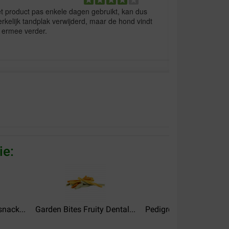
het product pas enkele dagen gebruikt, kan dus
rkelijk tandplak verwijderd, maar de hond vindt
k ermee verder.
une erreur dans mon colis, j'ai reçu le spray zen à
ie:
nack...
Garden Bites Fruity Dental...
Pedigree Dentastix Med