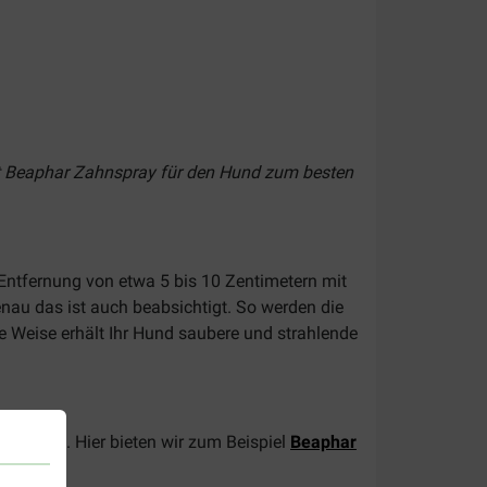
etzt Beaphar Zahnspray für den Hund zum besten
Entfernung von etwa 5 bis 10 Zentimetern mit
au das ist auch beabsichtigt. So werden die
e Weise erhält Ihr Hund saubere und strahlende
ür Hunde. Hier bieten wir zum Beispiel
Beaphar