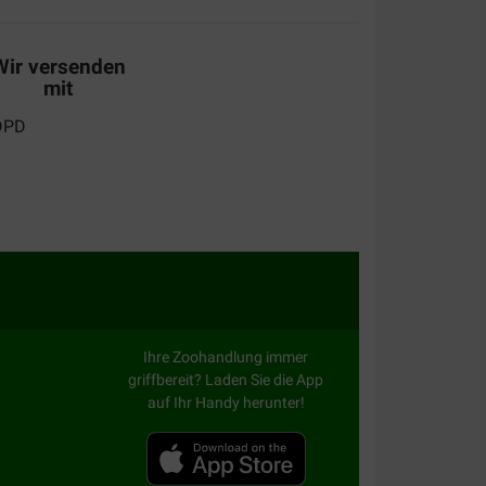
Wir versenden
n gebruik maar zie niet meteen effect. We zullen
mit
t werkt bestel ik de tandpasta.
Ihre Zoohandlung immer
griffbereit? Laden Sie die App
auf Ihr Handy herunter!
 efficace, l'haleine de mon chien Saphir 16 ans
is que j'ai commencé le traitement.