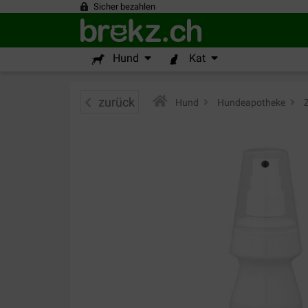
Sicher bezahlen
Hund
Kat
zurück
Hund
>
Hundeapotheke
>
Z