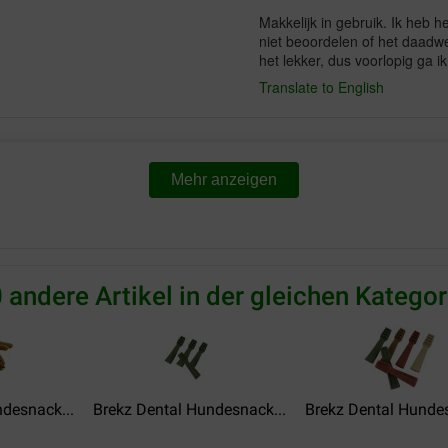
Makkelijk in gebruik. Ik heb 
niet beoordelen of het daadwe
het lekker, dus voorlopig ga i
Translate to English
cliente
01-07-2022
Mehr anzeigen
Je ne l'ai pas reçu, il y a eu 
la place
Translate to English
 andere Artikel in der gleichen Kategor
desnack...
Brekz Dental Hundesnack...
Brekz Dental Hundes
Jolien Becelaere