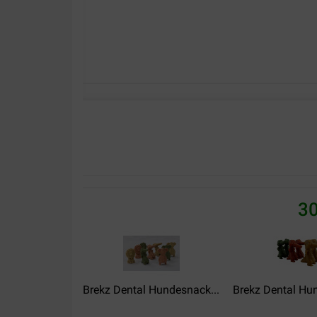
Jean-Luc COVIN
29-08-2022
Rapport qualité prix bon
Translate to English
30
Brekz Dental Hundesnack...
Brekz Dental Hun
annick utsi