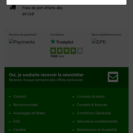
Frais de port offerts dès
69 CHF
Moyens de paiement
Confiance
Nous expédions avect
7608
Avis
Oui, je souhaite recevoir la newsletter
Recevez chaque semaine des offres exclusives
Contact
Livraison & retour
Re-commander
Conseils & Astuces
Avantages de Brekz
Conditions Générales
FAQ
Sécurité et confidentialité
Carrière
Réutilisation et durabilité