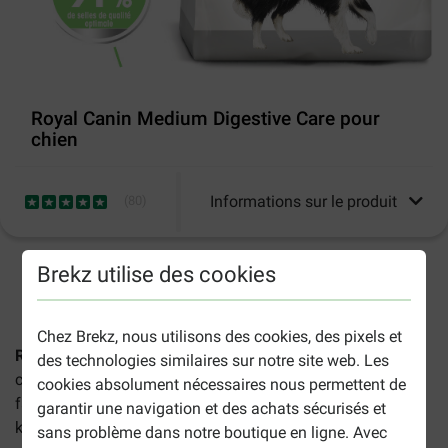
Royal Canin Medium Digestive Care pour
chien
Informations sur le produit
(
80
)
Brekz utilise des cookies
2-5 jours ouvrables estimés, sauf indication contraire.
Chez Brekz, nous utilisons des cookies, des pixels et
Royal Canin Medium Digestive Care
pour chien est
des technologies similaires sur notre site web. Les
composé de croquettes de haute qualité fabriquées pour
cookies absolument nécessaires nous permettent de
faciliter la digestion des chiens de taille moyenne (11 à 25
garantir une navigation et des achats sécurisés et
kg).
sans problème dans notre boutique en ligne. Avec