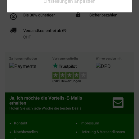
Einstellungen anpassen
Bis 30% günstiger
Sicher bezahlen
Versandkostenfrei ab 69
CHF
Zahlungsmethoden
Vertrauenswürdig
Wir versenden mit
8901
Bewertungen
Ja, ich möchte die Vorteils-E-Mails
erhalten
Holen Sie sich jede Woche die besten Deals
Kontakt
Impressum
Nachbestellen
Lieferung & Versandkosten