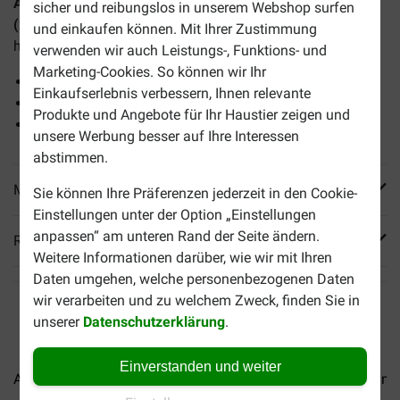
Almo Nature HFC Natural Hühnerfilet Katzen-Nassfutter
sicher und reibungslos in unserem Webshop surfen
(280 g)
ist ein Katzenfutter mit natürlichen Zutaten von
und einkaufen können. Mit Ihrer Zustimmung
höchster Qualität.
verwenden wir auch Leistungs-, Funktions- und
Marketing-Cookies. So können wir Ihr
Köstliches Futter
Einkaufserlebnis verbessern, Ihnen relevante
Natürlich zubereitet
Produkte und Angebote für Ihr Haustier zeigen und
Enthält essenzielle Nährstoffe
unsere Werbung besser auf Ihre Interessen
abstimmen.
Mehr Produktinfos
Sie können Ihre Präferenzen jederzeit in den Cookie-
Einstellungen unter der Option „Einstellungen
anpassen“ am unteren Rand der Seite ändern.
Reviews
Weitere Informationen darüber, wie wir mit Ihren
Daten umgehen, welche personenbezogenen Daten
wir verarbeiten und zu welchem Zweck, finden Sie in
unserer
Datenschutzerklärung
.
Einverstanden und weiter
Almo Nature HFC Natural...
Almo Nature HFC Jelly...
Almo