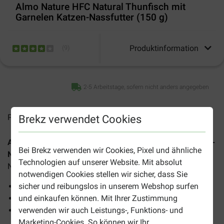
Almo Nature HFC Natural Thunfisch mit
Garnelen Katzen-Nassfutter (150 g)
Produktinformation
(
9
)
2-5 Arbeitstage, sofern nicht anders angegeben
Preise inkl. MwSt zzgl.
Versandkosten
Brekz verwendet Cookies
Almo Nature HFC Natural Thunfisch mit Garnelen Katzen-
Bei Brekz verwenden wir Cookies, Pixel und ähnliche
Nassfutter (150 g)
ist ein hochwertiges, anfüllendes
Technologien auf unserer Website. Mit absolut
Nassfutter für ausgewachsene Katzen aller Rassen.
notwendigen Cookies stellen wir sicher, dass Sie
Herrliche, natürliche Mahlzeit mit viel Fleisch
sicher und reibungslos in unserem Webshop surfen
Mit hochwertigen HFC Zutaten
und einkaufen können. Mit Ihrer Zustimmung
Serviert in einer nahrhaften Brühe
verwenden wir auch Leistungs-, Funktions- und
Marketing-Cookies. So können wir Ihr