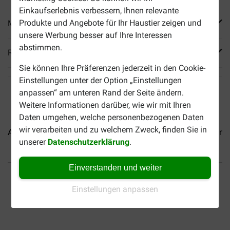
Einkaufserlebnis verbessern, Ihnen relevante
Produkte und Angebote für Ihr Haustier zeigen und
Mehr Produktinfos
unsere Werbung besser auf Ihre Interessen
abstimmen.
Reviews
Sie können Ihre Präferenzen jederzeit in den Cookie-
Einstellungen unter der Option „Einstellungen
anpassen“ am unteren Rand der Seite ändern.
Weitere Informationen darüber, wie wir mit Ihren
Daten umgehen, welche personenbezogenen Daten
wir verarbeiten und zu welchem Zweck, finden Sie in
Almo Nature HFC Natural...
Almo Nature HFC Jelly...
Almo
unserer
Datenschutzerklärung
.
Einverstanden und weiter
Bis 30% günstiger
Sicher bezahlen
Einstellungen anpassen
Versandkostenfrei ab 69
CHF